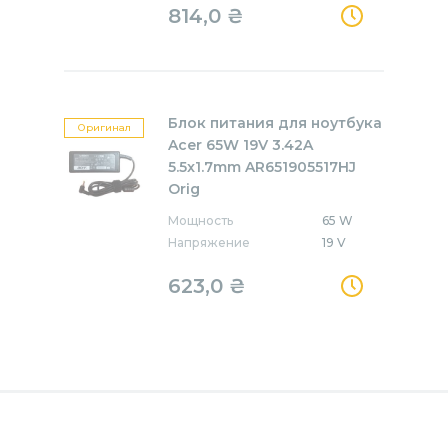
814,0
₴
Блок питания для ноутбука
Оригинал
Acer 65W 19V 3.42A
5.5x1.7mm AR651905517HJ
Orig
Мощность
65 W
Напряжение
19 V
623,0
₴