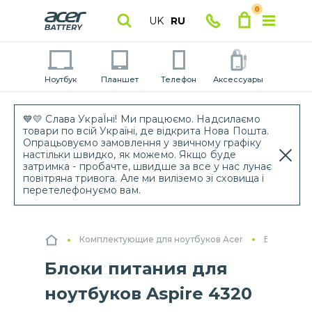
0
UK
RU
Ноутбук
Планшет
Телефон
Аксессуары
💙💛 Слава УкраЇні! Ми працюємо. Надсилаємо
товари по всій Україні, де відкрита Нова Пошта.
Опрацьовуємо замовлення у звичному графіку
настільки швидко, як можемо. Якщо буде
затримка - пробачте, швидше за все у нас лунає
повітряна тривога. Але ми виліземо зі сховища і
перетелефонуємо вам.
Комплектующие для ноутбуков Acer
Блоки пит
Блоки питания для
ноутбуков Aspire 4320