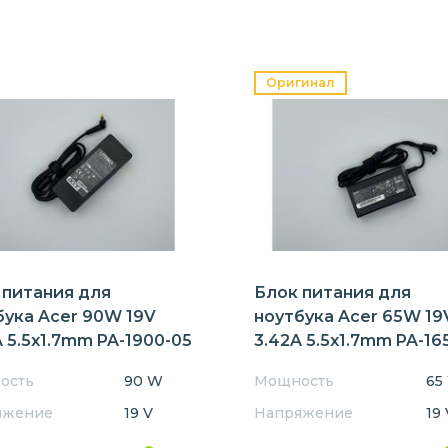
Оригинал
 питания для
Блок питания для
бука Acer 90W 19V
ноутбука Acer 65W 19
 5.5x1.7mm PA-1900-05
3.42A 5.5x1.7mm PA-16
Orig
ость
90 W
Мощность
65
яжение
19 V
Напряжение
19 