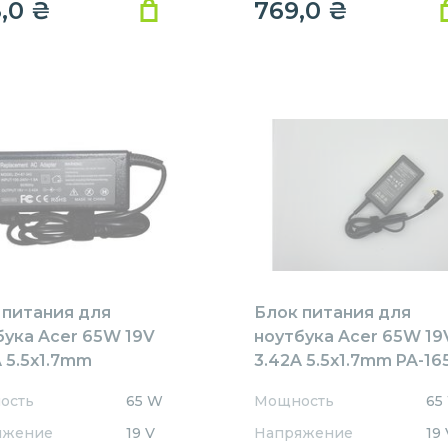
8,0
₴
769,0
₴
 питания для
Блок питания для
бука Acer 65W 19V
ноутбука Acer 65W 19
 5.5x1.7mm
3.42A 5.5x1.7mm PA-16
1905517HJ
REPLACEMENT
ость
65 W
Мощность
65
ACEMENT
яжение
19 V
Напряжение
19 