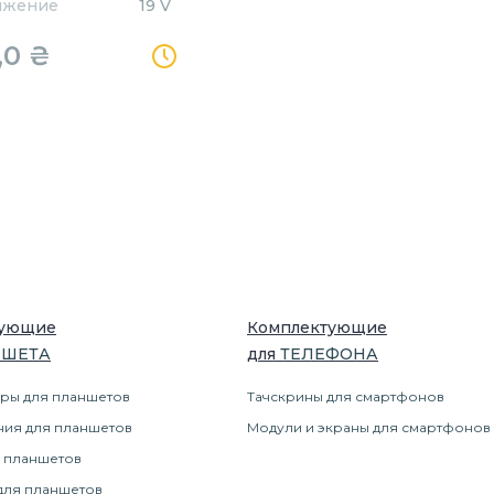
яжение
19 V
,0
₴
тующие
Комплектующие
НШЕТ
А
для
ТЕЛЕФОН
А
ры для планшетов
Тачскрины для смартфонов
ния для планшетов
Модули и экраны для смартфонов
 планшетов
для планшетов