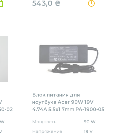
543,0
₴
Блок питания для
V
ноутбука Acer 90W 19V
50-02
4.74A 5.5x1.7mm PA-1900-05
REPLACEMENT
 W
Мощность
90 W
V
Напряжение
19 V