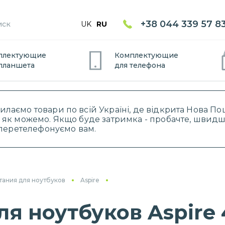
+38 044 339 57 8
UK
RU
плектующие
Комплектующие
планшет
а
для
телефон
а
силаємо товари по всій Україні, де відкрита Нова 
 як можемо. Якщо буде затримка - пробачте, швидше
і перетелефонуємо вам.
тания для ноутбуков
Aspire
ля ноутбуков Aspire 