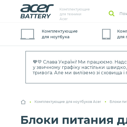
Комплектующие
для техники
Acer
Комплектующие
Ком
для
ноутбук
а
для
💙💛 Слава УкраЇні! Ми працюємо. Над
у звичному графіку настільки швидко,
тривога. Але ми виліземо зі сховища 
Комплектующие для ноутбуков Acer
Блоки пи
Блоки питания д