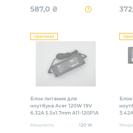
587,0
₴
372
Оригинал
Ори
Блок питания для
Блок
ноутбука Acer 120W 19V
ноут
6.32A 5.5x1.7mm A11-120P1A
3.42A
Orig
AR65
Мощность
120 W
Мощн