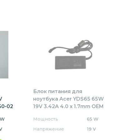
Блок питания для
V
ноутбука Acer YDS65 65W
50-02
19V 3.42A 4.0 x 1.7mm OEM
 W
Мощность
65 W
V
Напряжение
19 V