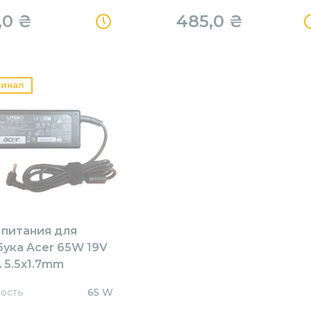
,0
₴
485,0
₴
гинал
 питания для
бука Acer 65W 19V
 5.5x1.7mm
1905517HJ Orig
ость
65 W