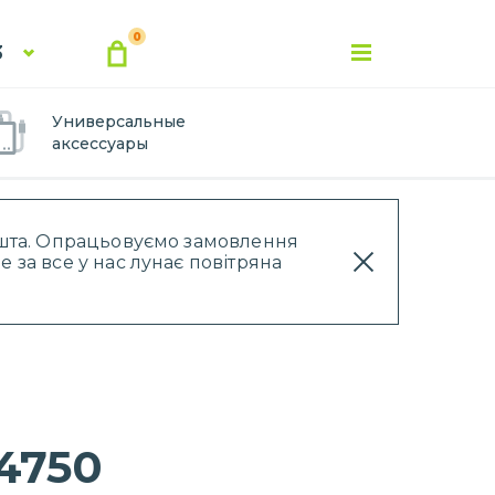
0
3
Универсальные
аксессуары
Пошта. Опрацьовуємо замовлення
 за все у нас лунає повітряна
4750