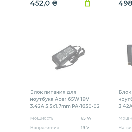
452,0
₴
49
Блок питания для
Блок
ноутбука Acer 65W 19V
ноут
3.42A 5.5x1.7mm PA-1650-02
3.42A
Rev:А01 OEM
AR65
Мощность
65 W
Мощн
REPL
Напряжение
19 V
Напр