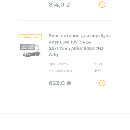
814,0
₴
Блок питания для ноутбука
Оригинал
Acer 65W 19V 3.42A
5.5x1.7mm AR651905517HJ
Orig
Мощность
65 W
Напряжение
19 V
623,0
₴