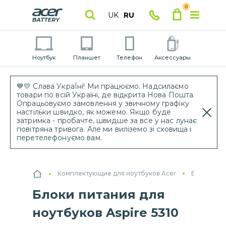
0
UK
RU
Ноутбук
Планшет
Телефон
Аксессуары
💙💛 Слава УкраЇні! Ми працюємо. Надсилаємо
товари по всій Україні, де відкрита Нова Пошта.
Опрацьовуємо замовлення у звичному графіку
настільки швидко, як можемо. Якщо буде
затримка - пробачте, швидше за все у нас лунає
повітряна тривога. Але ми виліземо зі сховища і
перетелефонуємо вам.
Комплектующие для ноутбуков Acer
Блоки пит
Блоки питания для
ноутбуков Aspire 5310