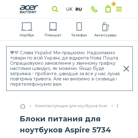
0
UK
RU
Ноутбук
Планшет
Телефон
Аксессуары
💙💛 Слава УкраЇні! Ми працюємо. Надсилаємо
товари по всій Україні, де відкрита Нова Пошта.
Опрацьовуємо замовлення у звичному графіку
настільки швидко, як можемо. Якщо буде
затримка - пробачте, швидше за все у нас лунає
повітряна тривога. Але ми виліземо зі сховища і
перетелефонуємо вам.
Комплектующие для ноутбуков Acer
Блоки пит
Блоки питания для
ноутбуков Aspire 5734