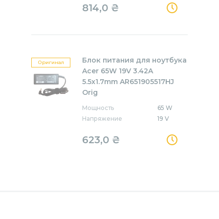
814,0
₴
Блок питания для ноутбука
Оригинал
Acer 65W 19V 3.42A
5.5x1.7mm AR651905517HJ
Orig
Мощность
65 W
Напряжение
19 V
623,0
₴