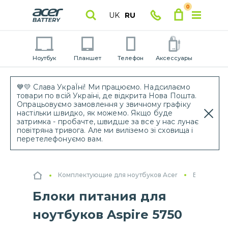
0
UK
RU
Ноутбук
Планшет
Телефон
Аксессуары
💙💛 Слава УкраЇні! Ми працюємо. Надсилаємо
товари по всій Україні, де відкрита Нова Пошта.
Опрацьовуємо замовлення у звичному графіку
настільки швидко, як можемо. Якщо буде
затримка - пробачте, швидше за все у нас лунає
повітряна тривога. Але ми виліземо зі сховища і
перетелефонуємо вам.
Комплектующие для ноутбуков Acer
Блоки пит
Блоки питания для
ноутбуков Aspire 5750