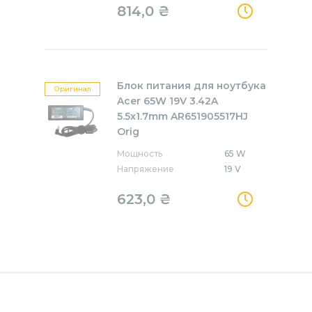
814,0
₴
Блок питания для ноутбука
Оригинал
Acer 65W 19V 3.42A
5.5x1.7mm AR651905517HJ
Orig
Мощность
65 W
Напряжение
19 V
623,0
₴