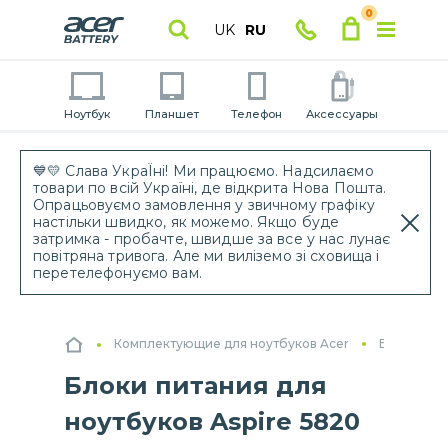
0
UK
RU
Ноутбук
Планшет
Телефон
Аксессуары
💙💛 Слава УкраЇні! Ми працюємо. Надсилаємо
товари по всій Україні, де відкрита Нова Пошта.
Опрацьовуємо замовлення у звичному графіку
настільки швидко, як можемо. Якщо буде
затримка - пробачте, швидше за все у нас лунає
повітряна тривога. Але ми виліземо зі сховища і
перетелефонуємо вам.
Комплектующие для ноутбуков Acer
Блоки пит
Блоки питания для
ноутбуков Aspire 5820