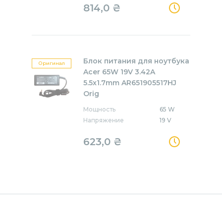
814,0
₴
Блок питания для ноутбука
Оригинал
Acer 65W 19V 3.42A
5.5x1.7mm AR651905517HJ
Orig
Мощность
65 W
Напряжение
19 V
623,0
₴