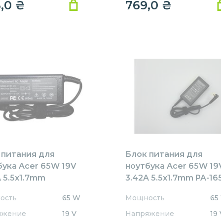
8,0
₴
769,0
₴
 питания для
Блок питания для
бука Acer 65W 19V
ноутбука Acer 65W 19
 5.5x1.7mm
3.42A 5.5x1.7mm PA-16
1905517HJ
REPLACEMENT
ость
65 W
Мощность
65
ACEMENT
яжение
19 V
Напряжение
19 