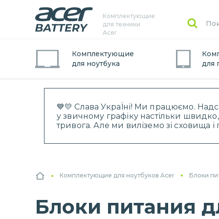
Комплектующие
для техники
Acer
Комплектующие
Ком
для
ноутбук
а
для
💙💛 Слава УкраЇні! Ми працюємо. Над
у звичному графіку настільки швидко,
тривога. Але ми виліземо зі сховища 
Комплектующие для ноутбуков Acer
Блоки пи
Блоки питания д