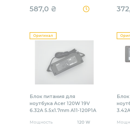
587,0
₴
372
Оригинал
Ори
Блок питания для
Блок
ноутбука Acer 120W 19V
ноут
6.32A 5.5x1.7mm A11-120P1A
3.42A
Orig
AR65
Мощность
120 W
Мощн