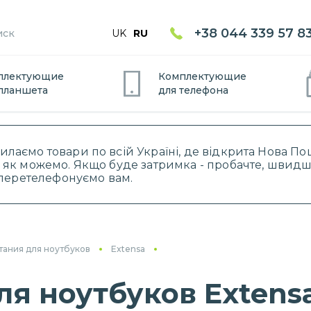
+38 044 339 57 8
UK
RU
плектующие
Комплектующие
планшет
а
для
телефон
а
силаємо товари по всій Україні, де відкрита Нова 
 як можемо. Якщо буде затримка - пробачте, швидше
і перетелефонуємо вам.
тания для ноутбуков
Extensa
ля ноутбуков Extens