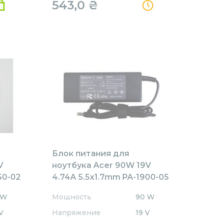
543,0
₴
Блок питания для
V
ноутбука Acer 90W 19V
50-02
4.74A 5.5x1.7mm PA-1900-05
REPLACEMENT
 W
Мощность
90 W
V
Напряжение
19 V