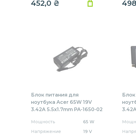
452,0
₴
49
Блок питания для
Блок
ноутбука Acer 65W 19V
ноут
3.42A 5.5x1.7mm PA-1650-02
3.42A
Rev:А01 OEM
AR65
Мощность
65 W
Мощн
REPL
Напряжение
19 V
Напр