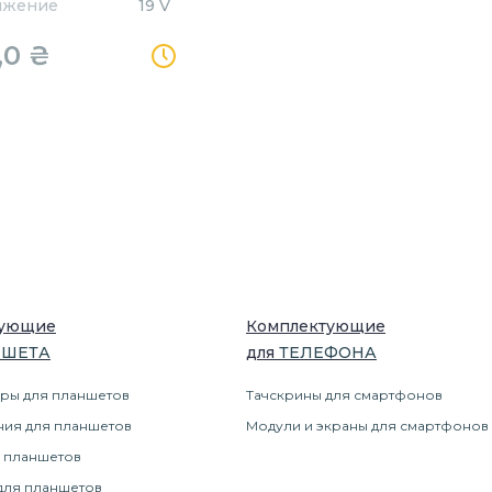
яжение
19 V
,0
₴
тующие
Комплектующие
НШЕТ
А
для
ТЕЛЕФОН
А
ры для планшетов
Тачскрины для смартфонов
ния для планшетов
Модули и экраны для смартфонов
 планшетов
для планшетов