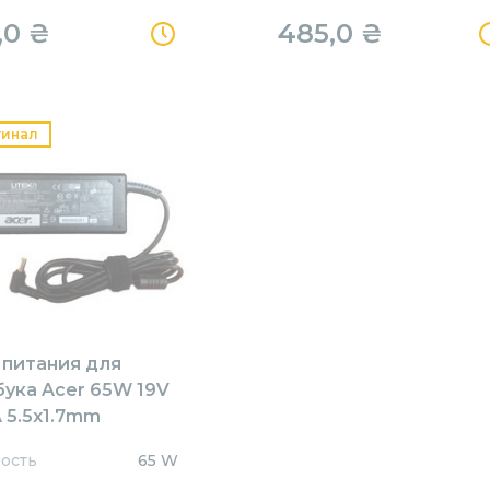
,0
₴
485,0
₴
гинал
 питания для
бука Acer 65W 19V
 5.5x1.7mm
1905517HJ Orig
ость
65 W