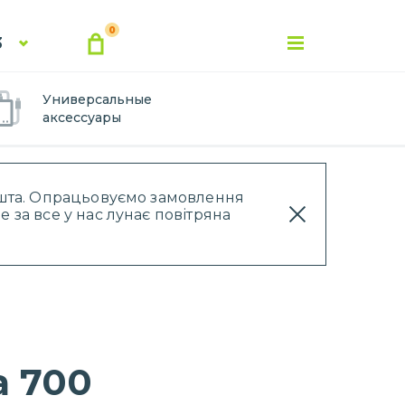
0
3
Универсальные
аксессуары
Пошта. Опрацьовуємо замовлення
 за все у нас лунає повітряна
a 700