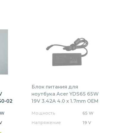
Блок питания для
V
ноутбука Acer YDS65 65W
50-02
19V 3.42A 4.0 x 1.7mm OEM
 W
Мощность
65 W
V
Напряжение
19 V