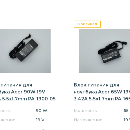
Оригинал
 питания для
Блок питания для
бука Acer 90W 19V
ноутбука Acer 65W 19
 5.5x1.7mm PA-1900-05
3.42A 5.5x1.7mm PA-16
Orig
ость
90 W
Мощность
65
яжение
19 V
Напряжение
19 