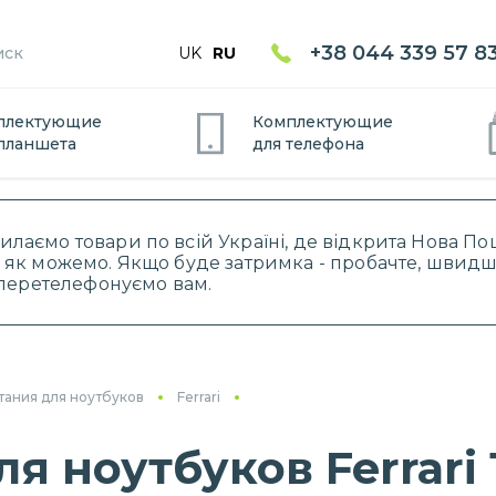
+38 044 339 57 8
UK
RU
плектующие
Комплектующие
планшет
а
для
телефон
а
силаємо товари по всій Україні, де відкрита Нова 
 як можемо. Якщо буде затримка - пробачте, швидше
і перетелефонуємо вам.
тания для ноутбуков
Ferrari
я ноутбуков Ferrari