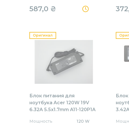
587,0
₴
372
Оригинал
Ори
Блок питания для
Блок
ноутбука Acer 120W 19V
ноут
6.32A 5.5x1.7mm A11-120P1A
3.42A
Orig
AR65
Мощность
120 W
Мощн