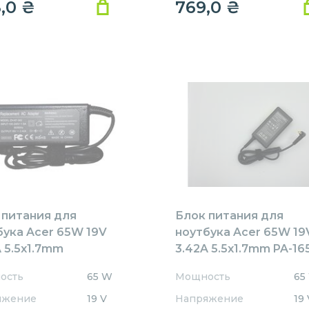
8,0
₴
769,0
₴
 питания для
Блок питания для
бука Acer 65W 19V
ноутбука Acer 65W 19
 5.5x1.7mm
3.42A 5.5x1.7mm PA-16
1905517HJ
REPLACEMENT
ость
65 W
Мощность
65
ACEMENT
яжение
19 V
Напряжение
19 