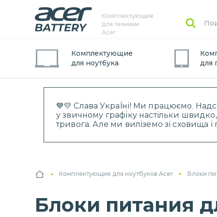
Комплектующие
для техники
Acer
Комплектующие
Ком
для
ноутбук
а
для
💙💛 Слава УкраЇні! Ми працюємо. Над
у звичному графіку настільки швидко,
тривога. Але ми виліземо зі сховища 
Комплектующие для ноутбуков Acer
Блоки пи
Блоки питания дл