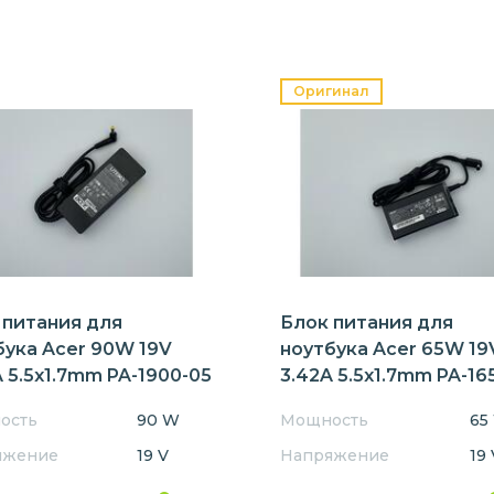
Оригинал
 питания для
Блок питания для
бука Acer 90W 19V
ноутбука Acer 65W 19
 5.5x1.7mm PA-1900-05
3.42A 5.5x1.7mm PA-16
Orig
ость
90 W
Мощность
65
яжение
19 V
Напряжение
19 