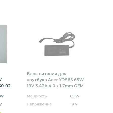
Блок питания для
V
ноутбука Acer YDS65 65W
50-02
19V 3.42A 4.0 x 1.7mm OEM
 W
Мощность
65 W
V
Напряжение
19 V