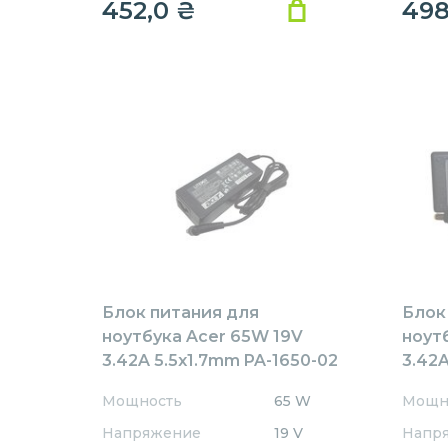
452,0
₴
49
Блок питания для
Блок
ноутбука Acer 65W 19V
ноут
3.42A 5.5x1.7mm PA-1650-02
3.42A
Rev:А01 OEM
AR65
Мощность
65 W
Мощн
REPL
Напряжение
19 V
Напр