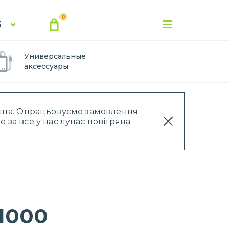
0
3
Универсальные
аксессуары
Пошта. Опрацьовуємо замовлення
 за все у нас лунає повітряна
 1000