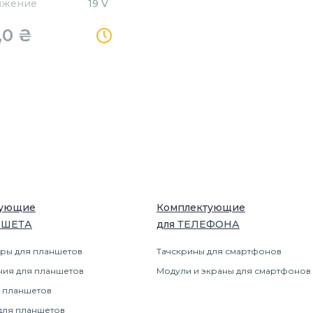
яжение
19 V
,0
₴
тующие
Комплектующие
НШЕТ
А
для
ТЕЛЕФОН
А
ры для планшетов
Тачскрины для смартфонов
ния для планшетов
Модули и экраны для смартфонов
 планшетов
для планшетов