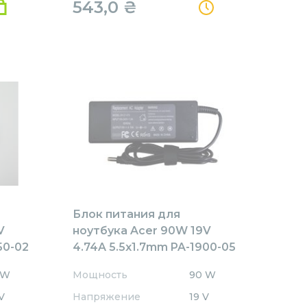
543,0
₴
Блок питания для
V
ноутбука Acer 90W 19V
50-02
4.74A 5.5x1.7mm PA-1900-05
REPLACEMENT
 W
Мощность
90 W
V
Напряжение
19 V