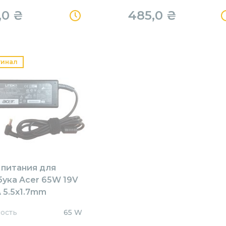
,0
₴
485,0
₴
гинал
 питания для
бука Acer 65W 19V
 5.5x1.7mm
1905517HJ Orig
ость
65 W