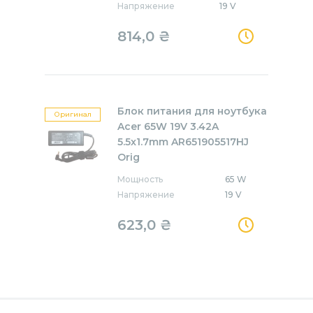
Напряжение
19 V
814,0
₴
Блок питания для ноутбука
Оригинал
Acer 65W 19V 3.42A
5.5x1.7mm AR651905517HJ
Orig
Мощность
65 W
Напряжение
19 V
623,0
₴