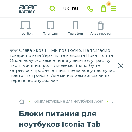
0
UK
RU
Ноутбук
Планшет
Телефон
Аксессуары
💙💛 Слава УкраЇні! Ми працюємо. Надсилаємо
товари по всій Україні, де відкрита Нова Пошта.
Опрацьовуємо замовлення у звичному графіку
настільки швидко, як можемо. Якщо буде
затримка - пробачте, швидше за все у нас лунає
повітряна тривога. Але ми виліземо зі сховища і
перетелефонуємо вам.
Комплектующие для ноутбуков Acer
Блоки пит
Блоки питания для
ноутбуков Iconia Tab