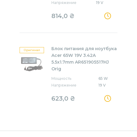
Напряжение
19 V
814,0
₴
Блок питания для ноутбука
Оригинал
Acer 65W 19V 3.42A
5.5x1.7mm AR651905517HJ
Orig
Мощность
65 W
Напряжение
19 V
623,0
₴