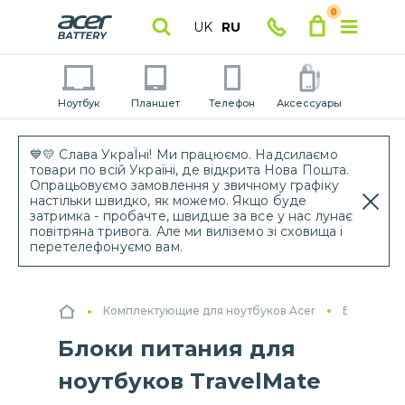
0
UK
RU
Ноутбук
Планшет
Телефон
Аксессуары
💙💛 Слава УкраЇні! Ми працюємо. Надсилаємо
товари по всій Україні, де відкрита Нова Пошта.
Опрацьовуємо замовлення у звичному графіку
настільки швидко, як можемо. Якщо буде
затримка - пробачте, швидше за все у нас лунає
повітряна тривога. Але ми виліземо зі сховища і
перетелефонуємо вам.
Комплектующие для ноутбуков Acer
Блоки пит
Блоки питания для
ноутбуков TravelMate