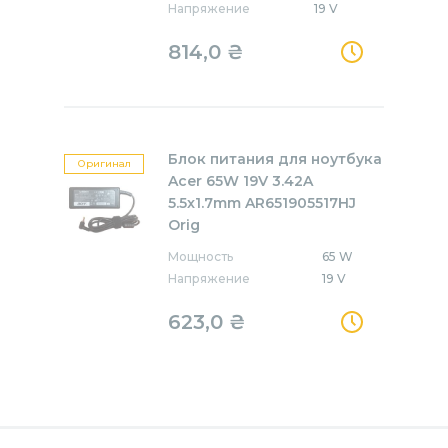
Напряжение
19 V
814,0
₴
Блок питания для ноутбука
Оригинал
Acer 65W 19V 3.42A
5.5x1.7mm AR651905517HJ
Orig
Мощность
65 W
Напряжение
19 V
623,0
₴