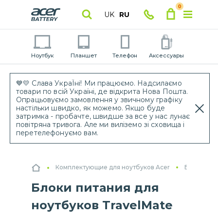
0
UK
RU
Ноутбук
Планшет
Телефон
Аксессуары
💙💛 Слава УкраЇні! Ми працюємо. Надсилаємо
товари по всій Україні, де відкрита Нова Пошта.
Опрацьовуємо замовлення у звичному графіку
настільки швидко, як можемо. Якщо буде
затримка - пробачте, швидше за все у нас лунає
повітряна тривога. Але ми виліземо зі сховища і
перетелефонуємо вам.
Комплектующие для ноутбуков Acer
Блоки пит
Блоки питания для
ноутбуков TravelMate