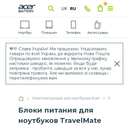
0
UK
RU
Ноутбук
Планшет
Телефон
Аксессуары
💙💛 Слава УкраЇні! Ми працюємо. Надсилаємо
товари по всій Україні, де відкрита Нова Пошта.
Опрацьовуємо замовлення у звичному графіку
настільки швидко, як можемо. Якщо буде
затримка - пробачте, швидше за все у нас лунає
повітряна тривога. Але ми виліземо зі сховища і
перетелефонуємо вам.
Комплектующие для ноутбуков Acer
Блоки пит
Блоки питания для
ноутбуков TravelMate