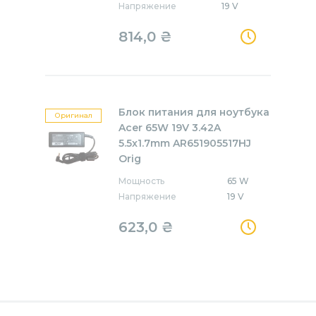
Напряжение
19 V
814,0
₴
Блок питания для ноутбука
Оригинал
Acer 65W 19V 3.42A
5.5x1.7mm AR651905517HJ
Orig
Мощность
65 W
Напряжение
19 V
623,0
₴