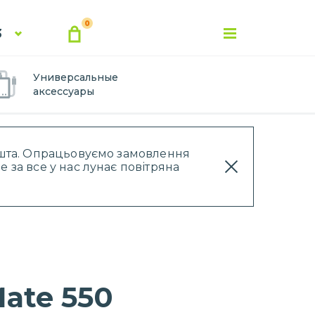
0
3
Универсальные
аксессуары
Пошта. Опрацьовуємо замовлення
 за все у нас лунає повітряна
ate 550