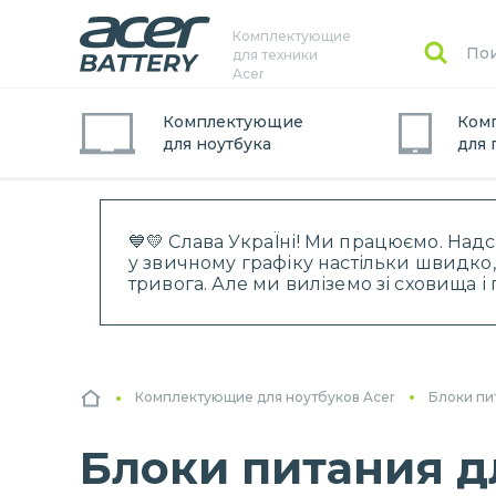
Комплектующие
для техники
Acer
Комплектующие
Ком
для
ноутбук
а
для
💙💛 Слава УкраЇні! Ми працюємо. Над
у звичному графіку настільки швидко,
тривога. Але ми виліземо зі сховища 
Комплектующие для ноутбуков Acer
Блоки пи
Блоки питания дл