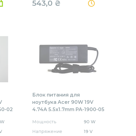
543,0
₴
Блок питания для
V
ноутбука Acer 90W 19V
50-02
4.74A 5.5x1.7mm PA-1900-05
REPLACEMENT
 W
Мощность
90 W
V
Напряжение
19 V