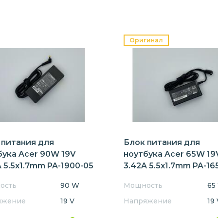
Оригинал
 питания для
Блок питания для
бука Acer 90W 19V
ноутбука Acer 65W 19
 5.5x1.7mm PA-1900-05
3.42A 5.5x1.7mm PA-16
Orig
ость
90 W
Мощность
65
яжение
19 V
Напряжение
19 