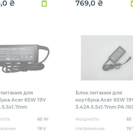
8,0
₴
769,0
₴
 питания для
Блок питания для
бука Acer 65W 19V
ноутбука Acer 65W 19
 5.5x1.7mm
3.42A 5.5x1.7mm PA-16
1905517HJ
REPLACEMENT
ость
65 W
Мощность
65
ACEMENT
яжение
19 V
Напряжение
19 