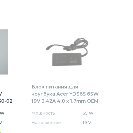
Блок питания для
V
ноутбука Acer YDS65 65W
50-02
19V 3.42A 4.0 x 1.7mm OEM
 W
Мощность
65 W
V
Напряжение
19 V