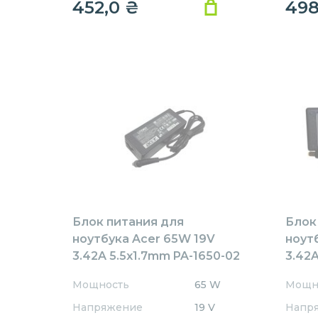
452,0
₴
49
Блок питания для
Блок
ноутбука Acer 65W 19V
ноут
3.42A 5.5x1.7mm PA-1650-02
3.42A
Rev:А01 OEM
AR65
Мощность
65 W
Мощн
REPL
Напряжение
19 V
Напр