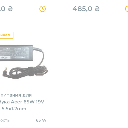
,0
₴
485,0
₴
гинал
 питания для
бука Acer 65W 19V
 5.5x1.7mm
1905517HJ Orig
ость
65 W