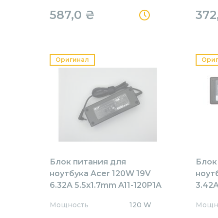
587,0
₴
372
Оригинал
Ори
Блок питания для
Блок
ноутбука Acer 120W 19V
ноут
6.32A 5.5x1.7mm A11-120P1A
3.42A
Orig
AR65
Мощность
120 W
Мощн