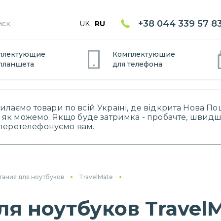
+38 044 339 57 8
UK
RU
плектующие
Комплектующие
планшет
а
для
телефон
а
силаємо товари по всій Україні, де відкрита Нова 
 як можемо. Якщо буде затримка - пробачте, швидше
і перетелефонуємо вам.
тания для ноутбуков
TravelMate
я ноутбуков TravelM