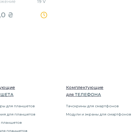
яжение
19 V
,0
₴
тующие
Комплектующие
НШЕТ
А
для
ТЕЛЕФОН
А
ры для планшетов
Тачскрины для смартфонов
ния для планшетов
Модули и экраны для смартфонов
 планшетов
для планшетов