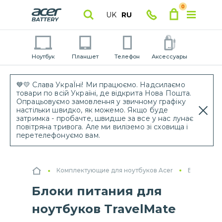
0
UK
RU
Ноутбук
Планшет
Телефон
Аксессуары
💙💛 Слава УкраЇні! Ми працюємо. Надсилаємо
товари по всій Україні, де відкрита Нова Пошта.
Опрацьовуємо замовлення у звичному графіку
настільки швидко, як можемо. Якщо буде
затримка - пробачте, швидше за все у нас лунає
повітряна тривога. Але ми виліземо зі сховища і
перетелефонуємо вам.
Комплектующие для ноутбуков Acer
Блоки пит
Блоки питания для
ноутбуков TravelMate