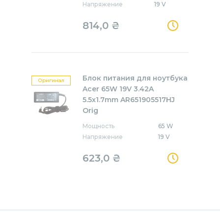
Напряжение
19 V
814,0
₴
Блок питания для ноутбука
Оригинал
Acer 65W 19V 3.42A
5.5x1.7mm AR651905517HJ
Orig
Мощность
65 W
Напряжение
19 V
623,0
₴