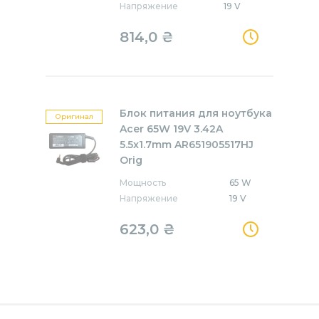
Напряжение
19 V
814,0
₴
Блок питания для ноутбука
Оригинал
Acer 65W 19V 3.42A
5.5x1.7mm AR651905517HJ
Orig
Мощность
65 W
Напряжение
19 V
623,0
₴