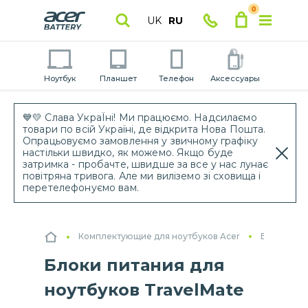
0
UK
RU
Ноутбук
Планшет
Телефон
Аксессуары
💙💛 Слава УкраЇні! Ми працюємо. Надсилаємо
товари по всій Україні, де відкрита Нова Пошта.
Опрацьовуємо замовлення у звичному графіку
настільки швидко, як можемо. Якщо буде
затримка - пробачте, швидше за все у нас лунає
повітряна тривога. Але ми виліземо зі сховища і
перетелефонуємо вам.
Комплектующие для ноутбуков Acer
Блоки пит
Блоки питания для
ноутбуков TravelMate