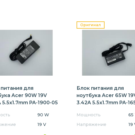
Оригинал
 питания для
Блок питания для
бука Acer 90W 19V
ноутбука Acer 65W 19
 5.5x1.7mm PA-1900-05
3.42A 5.5x1.7mm PA-16
Orig
ость
90 W
Мощность
65
яжение
19 V
Напряжение
19 