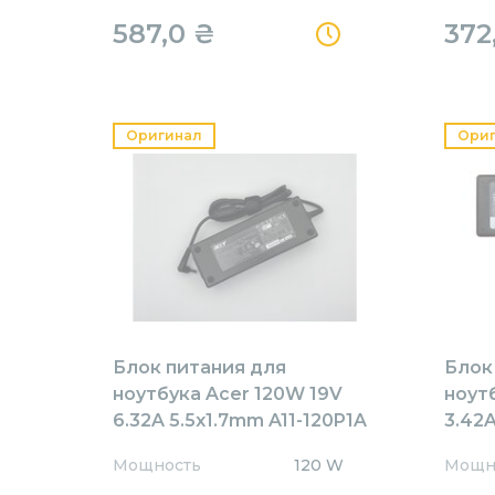
587,0
₴
372
Оригинал
Ори
Блок питания для
Блок
ноутбука Acer 120W 19V
ноут
6.32A 5.5x1.7mm A11-120P1A
3.42A
Orig
AR65
Мощность
120 W
Мощн