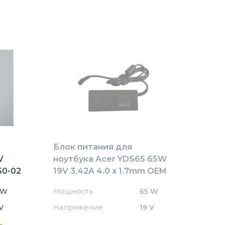
Блок питания для
V
ноутбука Acer YDS65 65W
50-02
19V 3.42A 4.0 x 1.7mm OEM
 W
Мощность
65 W
V
Напряжение
19 V