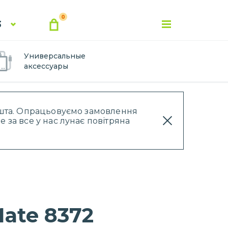
0
3
Универсальные
аксессуары
Пошта. Опрацьовуємо замовлення
 за все у нас лунає повітряна
ate 8372