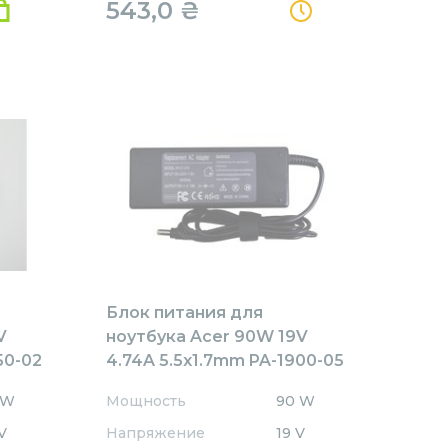
543,0
₴
Блок питания для
V
ноутбука Acer 90W 19V
50-02
4.74A 5.5x1.7mm PA-1900-05
REPLACEMENT
 W
Мощность
90 W
V
Напряжение
19 V