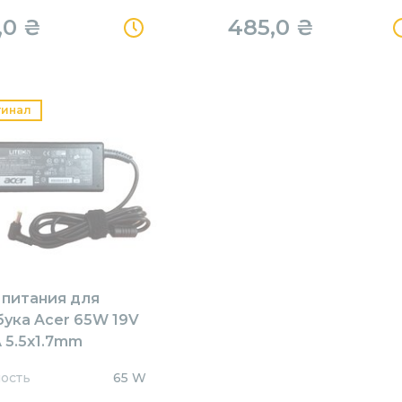
,0
₴
485,0
₴
гинал
 питания для
бука Acer 65W 19V
 5.5x1.7mm
1905517HJ Orig
ость
65 W