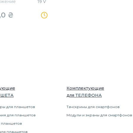
яжение
19 V
,0
₴
тующие
Комплектующие
НШЕТ
А
для
ТЕЛЕФОН
А
ры для планшетов
Тачскрины для смартфонов
ния для планшетов
Модули и экраны для смартфонов
 планшетов
для планшетов