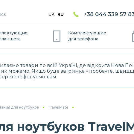
+38 044 339 57 8
UK
RU
плектующие
Комплектующие
планшет
а
для
телефон
а
силаємо товари по всій Україні, де відкрита Нова 
 як можемо. Якщо буде затримка - пробачте, швидше
і перетелефонуємо вам.
тания для ноутбуков
TravelMate
я ноутбуков TravelM