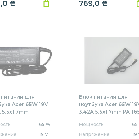
8,0
₴
769,0
₴
 питания для
Блок питания для
бука Acer 65W 19V
ноутбука Acer 65W 19
 5.5x1.7mm
3.42A 5.5x1.7mm PA-16
1905517HJ
REPLACEMENT
ость
65 W
Мощность
65
ACEMENT
яжение
19 V
Напряжение
19 