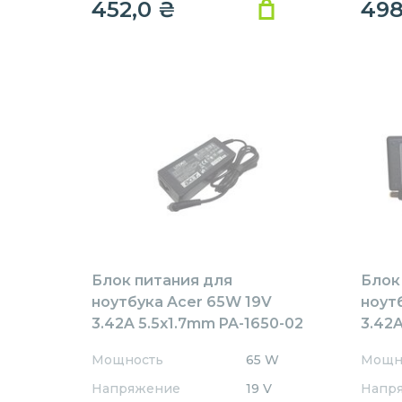
452,0
₴
49
Блок питания для
Блок
ноутбука Acer 65W 19V
ноут
3.42A 5.5x1.7mm PA-1650-02
3.42A
Rev:А01 OEM
AR65
Мощность
65 W
Мощн
REPL
Напряжение
19 V
Напр