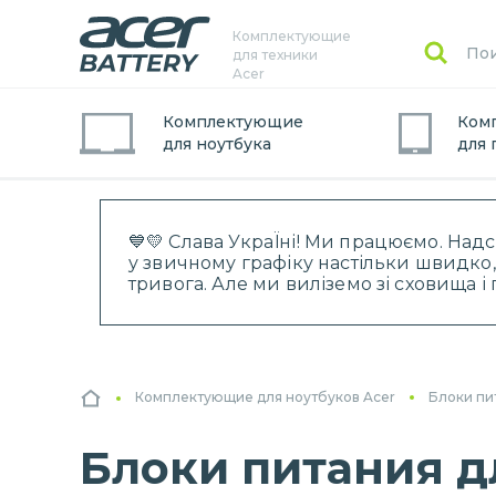
Комплектующие
для техники
Acer
Комплектующие
Ком
для
ноутбук
а
для
💙💛 Слава УкраЇні! Ми працюємо. Над
у звичному графіку настільки швидко,
тривога. Але ми виліземо зі сховища 
Комплектующие для ноутбуков Acer
Блоки пи
Блоки питания дл