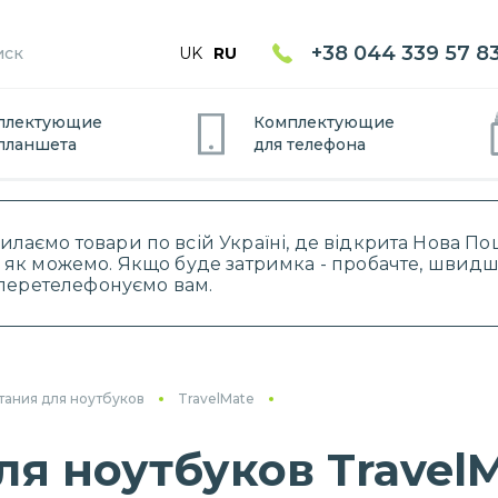
+38 044 339 57 8
UK
RU
плектующие
Комплектующие
планшет
а
для
телефон
а
силаємо товари по всій Україні, де відкрита Нова 
 як можемо. Якщо буде затримка - пробачте, швидше
і перетелефонуємо вам.
тания для ноутбуков
TravelMate
я ноутбуков TravelM