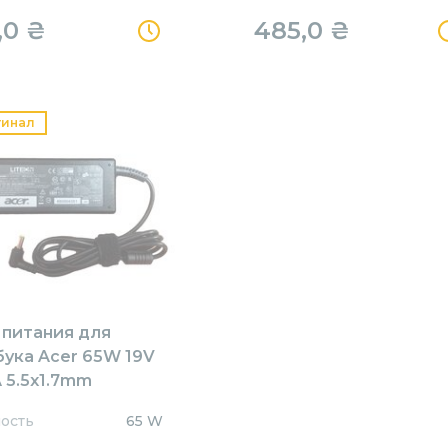
,0
₴
485,0
₴
гинал
 питания для
бука Acer 65W 19V
 5.5x1.7mm
1905517HJ Orig
ость
65 W