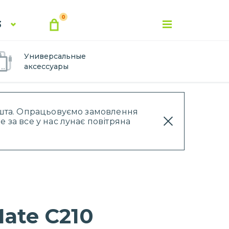
0
3
Универсальные
аксессуары
Пошта. Опрацьовуємо замовлення
 за все у нас лунає повітряна
ate C210