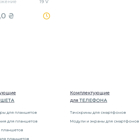
яжение
19 V
,0
₴
тующие
Комплектующие
НШЕТ
А
для
ТЕЛЕФОН
А
ры для планшетов
Тачскрины для смартфонов
ния для планшетов
Модули и экраны для смартфонов
 планшетов
для планшетов