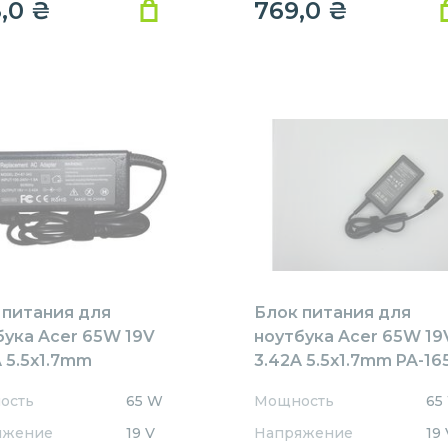
8,0
₴
769,0
₴
 питания для
Блок питания для
бука Acer 65W 19V
ноутбука Acer 65W 19
 5.5x1.7mm
3.42A 5.5x1.7mm PA-16
1905517HJ
REPLACEMENT
ость
65 W
Мощность
65
ACEMENT
яжение
19 V
Напряжение
19 