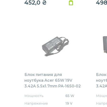
452,0
₴
49
Блок питания для
Блок
ноутбука Acer 65W 19V
ноут
3.42A 5.5x1.7mm PA-1650-02
3.42A
Rev:А01 OEM
AR65
Мощность
65 W
Мощн
REPL
Напряжение
19 V
Напр