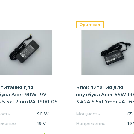
Оригинал
 питания для
Блок питания для
бука Acer 90W 19V
ноутбука Acer 65W 19
 5.5x1.7mm PA-1900-05
3.42A 5.5x1.7mm PA-16
Orig
ость
90 W
Мощность
65
яжение
19 V
Напряжение
19 