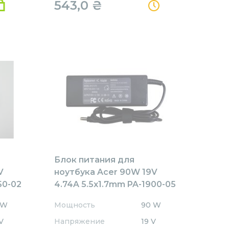
543,0
₴
Блок питания для
V
ноутбука Acer 90W 19V
50-02
4.74A 5.5x1.7mm PA-1900-05
REPLACEMENT
 W
Мощность
90 W
V
Напряжение
19 V