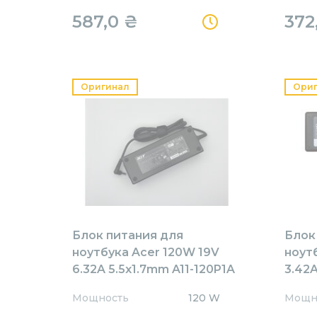
587,0
₴
372
Оригинал
Ори
Блок питания для
Блок
ноутбука Acer 120W 19V
ноут
6.32A 5.5x1.7mm A11-120P1A
3.42A
Orig
AR65
Мощность
120 W
Мощн