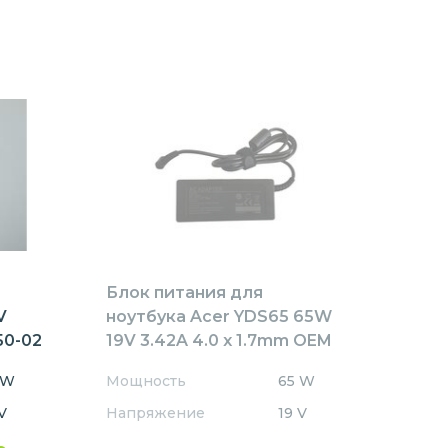
Блок питания для
V
ноутбука Acer YDS65 65W
50-02
19V 3.42A 4.0 x 1.7mm OEM
 W
Мощность
65 W
V
Напряжение
19 V