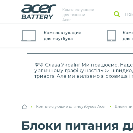
Комплектующие
для техники
Acer
Комплектующие
Ком
для
ноутбук
а
для
💙💛 Слава УкраЇні! Ми працюємо. Над
у звичному графіку настільки швидко,
тривога. Але ми виліземо зі сховища 
Комплектующие для ноутбуков Acer
Блоки пи
Блоки питания дл