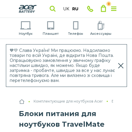
0
UK
RU
Ноутбук
Планшет
Телефон
Аксессуары
💙💛 Слава УкраЇні! Ми працюємо. Надсилаємо
товари по всій Україні, де відкрита Нова Пошта.
Опрацьовуємо замовлення у звичному графіку
настільки швидко, як можемо. Якщо буде
затримка - пробачте, швидше за все у нас лунає
повітряна тривога. Але ми виліземо зі сховища і
перетелефонуємо вам.
Комплектующие для ноутбуков Acer
Блоки пит
Блоки питания для
ноутбуков TravelMate