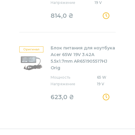
Напряжение
19 V
814,0
₴
Блок питания для ноутбука
Оригинал
Acer 65W 19V 3.42A
5.5x1.7mm AR651905517HJ
Orig
Мощность
65 W
Напряжение
19 V
623,0
₴