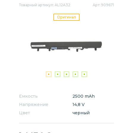
Товарный артикул:
AL12A32
Арт:
909671
Оригинал
Емкость
2500 mAh
Напряжение
14,8 V
Цвет
черный