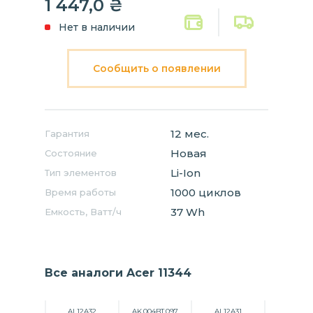
1 447,0
₴
Нет в наличии
Сообщить о появлении
12 мес.
Гарантия
Новая
Состояние
Li-Ion
Тип элементов
1000 циклов
Время работы
37 Wh
Емкость, Ватт/ч
Все аналоги Acer 11344
AL12A32
AK.004BT.097
AL12A31