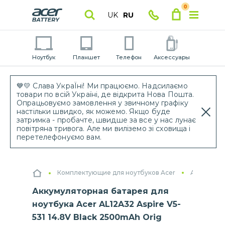
0
UK
RU
Ноутбук
Планшет
Телефон
Аксессуары
💙💛 Слава УкраЇні! Ми працюємо. Надсилаємо
товари по всій Україні, де відкрита Нова Пошта.
Опрацьовуємо замовлення у звичному графіку
настільки швидко, як можемо. Якщо буде
затримка - пробачте, швидше за все у нас лунає
повітряна тривога. Але ми виліземо зі сховища і
перетелефонуємо вам.
Комплектующие для ноутбуков Acer
Аккумулят
Аккумуляторная батарея для
ноутбука Acer AL12A32 Aspire V5-
531 14.8V Black 2500mAh Orig