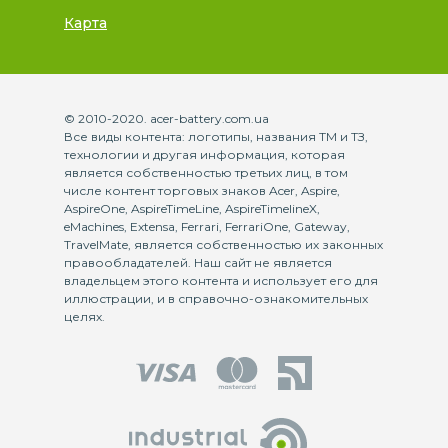
Карта
© 2010-2020. acer-battery.com.ua
Все виды контента: логотипы, названия ТМ и ТЗ,
технологии и другая информация, которая
является собственностью третьих лиц, в том
числе контент торговых знаков Acer, Aspire,
AspireOne, AspireTimeLine, AspireTimelineX,
eMachines, Extensa, Ferrari, FerrariOne, Gateway,
TravelMate, является собственностью их законных
правообладателей. Наш сайт не является
владельцем этого контента и использует его для
иллюстрации, и в справочно-ознакомительных
целях.