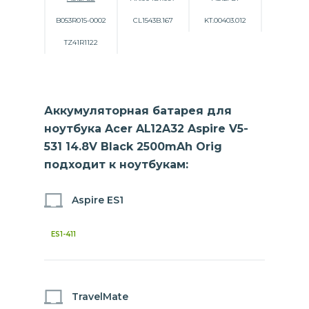
B053R015-0002
CL1543B.167
KT.00403.012
TZ41R1122
Аккумуляторная батарея для
ноутбука Acer AL12A32 Aspire V5-
531 14.8V Black 2500mAh Orig
подходит к ноутбукам:
Aspire ES1
ES1-411
TravelMate