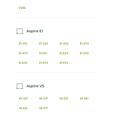
P255
Aspire E1
E1-410
E1-422
E1-432
E1-470
E1-472
E1-510
E1-522
E1-530
E1-532
E1-570
E1-572
Aspire V5
V5-431
V5-471
V5-531
V5-551
V5-561
V5-571