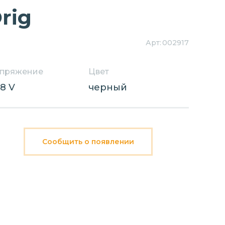
rig
Арт:
002917
пряжение
Цвет
,8 V
черный
Сообщить о появлении