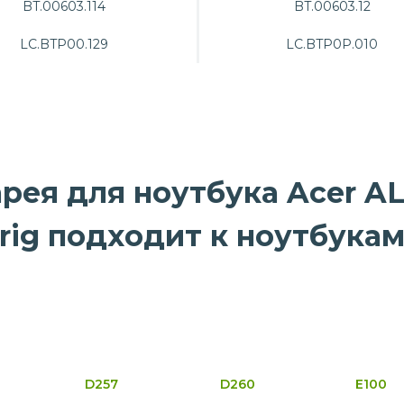
BT.00603.114
BT.00603.12
LC.BTP00.129
LC.BTP0P.010
ея для ноутбука Acer AL
Orig подходит к ноутбукам
D257
D260
E100