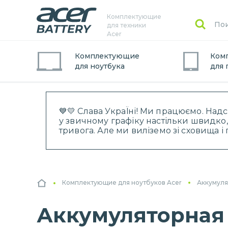
Комплектующие
для техники
Acer
Комплектующие
Ком
для
ноутбук
а
для
💙💛 Слава УкраЇні! Ми працюємо. Над
у звичному графіку настільки швидко,
тривога. Але ми виліземо зі сховища 
Комплектующие для ноутбуков Acer
Аккумуля
Аккумуляторная 