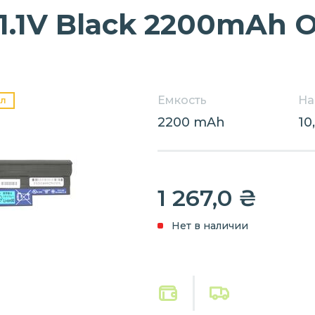
11.1V Black 2200mAh O
Емкость
На
л
2200 mAh
10
1 267,0
₴
Нет в наличии