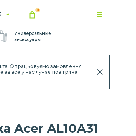
0
3
Универсальные
аксессуары
Пошта. Опрацьовуємо замовлення
 за все у нас лунає повітряна
а Acer AL10A31