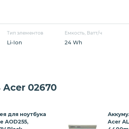
Тип элементов
Емкость, Ватт/ч
Li-Ion
24 Wh
Acer 02670
ея для ноутбука
Аккуму
ne AOD255,
Acer AL