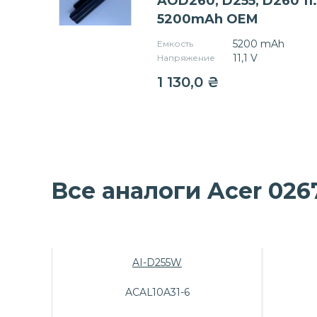
AOD260, D255, D260 11.
5200mAh OEM
5200 mAh
Емкость
11,1 V
Напряжение
1 130,0
₴
Все аналоги Acer 026
AI-D255W
ACAL10A31-6