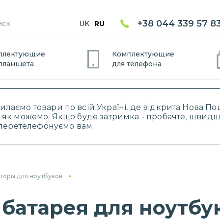
+38 044 339 57 8
UK
RU
плектующие
Комплектующие
планшет
а
для
телефон
а
силаємо товари по всій Україні, де відкрита Нова 
 як можемо. Якщо буде затримка - пробачте, швидше
і перетелефонуємо вам.
торы для ноутбуков
батарея для ноутбук