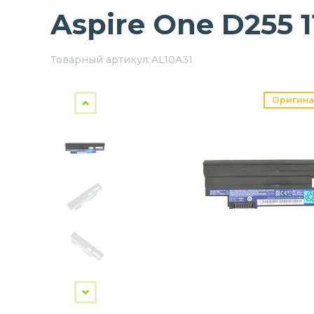
Aspire One D255 
Товарный артикул:
AL10A31
Оригина
Next
Previous