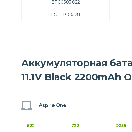
BT.00303.022
LC.BTP00.128
Аккумуляторная батар
11.1V Black 2200mAh 
Aspire One
522
722
D255