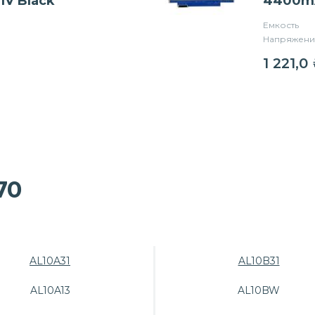
1V Black
4400m
Емкость
Напряжени
1 221,0
70
AL10A31
AL10B31
AL10A13
AL10BW