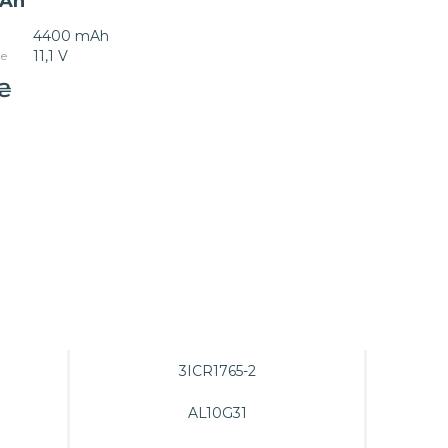
Ah
4400 mAh
11,1 V
е
₴
3ICR1765-2
AL10G31