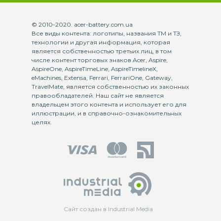
© 2010-2020. acer-battery.com.ua
Все виды контента: логотипы, названия ТМ и ТЗ,
технологии и другая информация, которая
является собственностью третьих лиц, в том
числе контент торговых знаков Acer, Aspire,
AspireOne, AspireTimeLine, AspireTimelineX,
eMachines, Extensa, Ferrari, FerrariOne, Gateway,
TravelMate, является собственностью их законных
правообладателей. Наш сайт не является
владельцем этого контента и использует его для
иллюстрации, и в справочно-ознакомительных
целях.
Сайт создан в Industrial Media