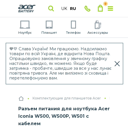
0
UK
RU
Ноутбук
Планшет
Телефон
Аксессуары
💙💛 Слава УкраЇні! Ми працюємо. Надсилаємо
товари по всій Україні, де відкрита Нова Пошта.
Опрацьовуємо замовлення у звичному графіку
настільки швидко, як можемо. Якщо буде
затримка - пробачте, швидше за все у нас лунає
повітряна тривога. Але ми виліземо зі сховища і
перетелефонуємо вам.
Комплектующие для планшетов Acer
Разъемы 
Разъем питания для ноутбука Acer
Iconia W500, W500P, W501 с
кабелем