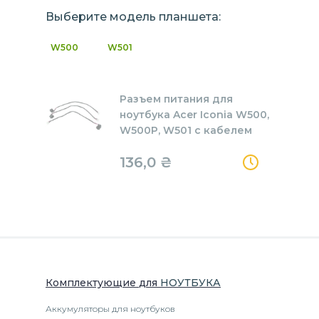
Выберите модель планшета:
W500
W501
Разъем питания для
ноутбука Acer Iconia W500,
W500P, W501 с кабелем
136,0
₴
Комплектующие
для
НОУТБУК
А
Аккумуляторы для ноутбуков