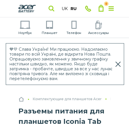
0
UK
RU
Ноутбук
Планшет
Телефон
Аксессуары
💙💛 Слава УкраЇні! Ми працюємо. Надсилаємо
товари по всій Україні, де відкрита Нова Пошта.
Опрацьовуємо замовлення у звичному графіку
настільки швидко, як можемо. Якщо буде
затримка - пробачте, швидше за все у нас лунає
повітряна тривога. Але ми виліземо зі сховища і
перетелефонуємо вам.
Комплектующие для планшетов Acer
Разъемы 
Разъемы питания для
планшетов Iconia Tab