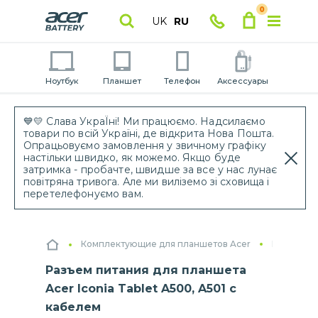
0
UK
RU
Ноутбук
Планшет
Телефон
Аксессуары
💙💛 Слава УкраЇні! Ми працюємо. Надсилаємо
товари по всій Україні, де відкрита Нова Пошта.
Опрацьовуємо замовлення у звичному графіку
настільки швидко, як можемо. Якщо буде
затримка - пробачте, швидше за все у нас лунає
повітряна тривога. Але ми виліземо зі сховища і
перетелефонуємо вам.
Комплектующие для планшетов Acer
Разъемы 
Разъем питания для планшета
Acer Iconia Tablet A500, A501 с
кабелем