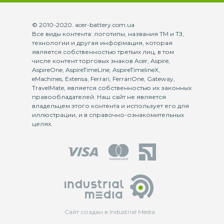
© 2010-2020. acer-battery.com.ua
Все виды контента: логотипы, названия ТМ и ТЗ,
технологии и другая информация, которая
является собственностью третьих лиц, в том
числе контент торговых знаков Acer, Aspire,
AspireOne, AspireTimeLine, AspireTimelineX,
eMachines, Extensa, Ferrari, FerrariOne, Gateway,
TravelMate, является собственностью их законных
правообладателей. Наш сайт не является
владельцем этого контента и использует его для
иллюстрации, и в справочно-ознакомительных
целях.
Сайт создан в Industrial Media