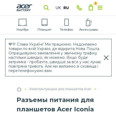
0
UK
RU
Ноутбук
Планшет
Телефон
Аксессуары
💙💛 Слава УкраЇні! Ми працюємо. Надсилаємо
товари по всій Україні, де відкрита Нова Пошта.
Опрацьовуємо замовлення у звичному графіку
настільки швидко, як можемо. Якщо буде
затримка - пробачте, швидше за все у нас лунає
повітряна тривога. Але ми виліземо зі сховища і
перетелефонуємо вам.
Комплектующие для планшетов Acer
Разъемы 
Разъемы питания для
планшетов Acer Iconia