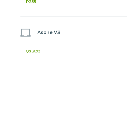
P255
Aspire V3
V3-572