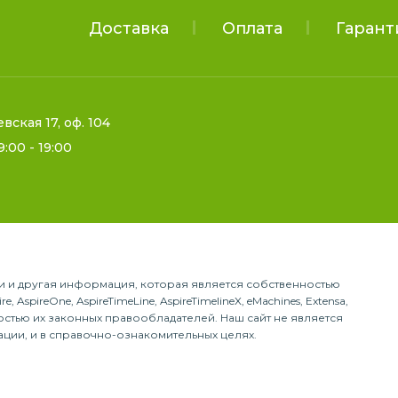
Доставка
Оплата
Гарант
евская 17, оф. 104
9:00 - 19:00
гии и другая информация, которая является собственностью
, AspireOne, AspireTimeLine, AspireTimelineX, eMachines, Extensa,
енностью их законных правообладателей. Наш сайт не является
ации, и в справочно-ознакомительных целях.