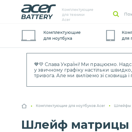
Комплектующие
для техники
Acer
Комплектующие
Ком
для
ноутбук
а
для
💙💛 Слава УкраЇні! Ми працюємо. Над
у звичному графіку настільки швидко,
тривога. Але ми виліземо зі сховища 
Комплектующие для ноутбуков Acer
Шлейфы 
Шлейф матрицы дл