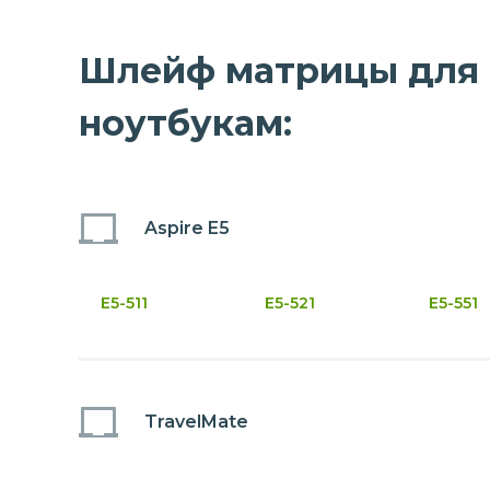
Шлейф матрицы для н
ноутбукам:
Aspire E5
E5-511
E5-521
E5-551
TravelMate