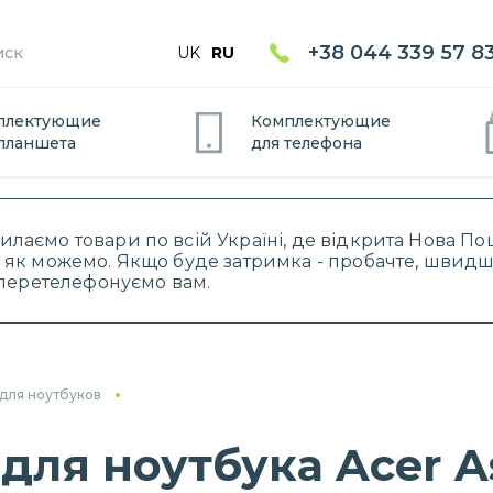
+38 044 339 57 8
UK
RU
плектующие
Комплектующие
планшет
а
для
телефон
а
силаємо товари по всій Україні, де відкрита Нова 
 як можемо. Якщо буде затримка - пробачте, швидше
і перетелефонуємо вам.
для ноутбуков
я ноутбука Acer Asp