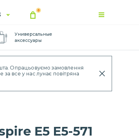
0
3
Универсальные
аксессуары
Пошта. Опрацьовуємо замовлення
 за все у нас лунає повітряна
ire E5 E5-571