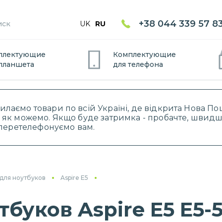
+38 044 339 57 8
UK
RU
плектующие
Комплектующие
планшет
а
для
телефон
а
силаємо товари по всій Україні, де відкрита Нова 
 як можемо. Якщо буде затримка - пробачте, швидше
і перетелефонуємо вам.
для ноутбуков
Aspire E5
уков Aspire E5 E5-5