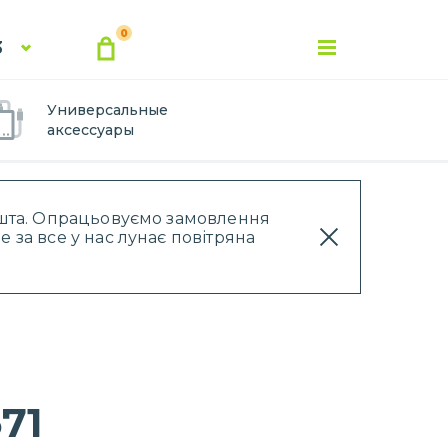
0
3
Универсальные
аксессуары
Пошта. Опрацьовуємо замовлення
 за все у нас лунає повітряна
71