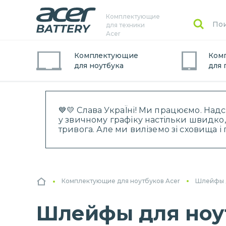
Комплектующие
для техники
Acer
Комплектующие
Ком
для
ноутбук
а
для
💙💛 Слава УкраЇні! Ми працюємо. Над
у звичному графіку настільки швидко,
тривога. Але ми виліземо зі сховища 
Комплектующие для ноутбуков Acer
Шлейфы 
Шлейфы для ноутб