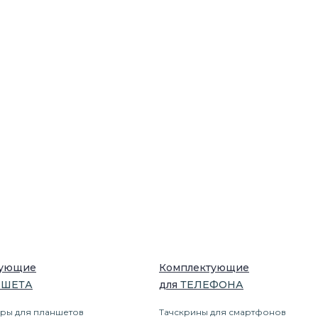
тующие
Комплектующие
НШЕТ
А
для
ТЕЛЕФОН
А
ры для планшетов
Тачскрины для смартфонов