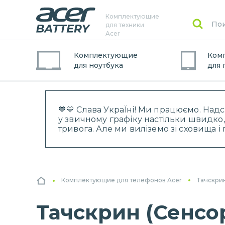
Комплектующие
для техники
Acer
Комплектующие
Ком
для
ноутбук
а
для
💙💛 Слава УкраЇні! Ми працюємо. Над
у звичному графіку настільки швидко,
тривога. Але ми виліземо зі сховища 
Комплектующие для телефонов Acer
Тачскри
Тачскрин (Сенсо