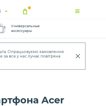
0
3
Универсальные
аксессуары
Пошта. Опрацьовуємо замовлення
 за все у нас лунає повітряна
артфона Acer