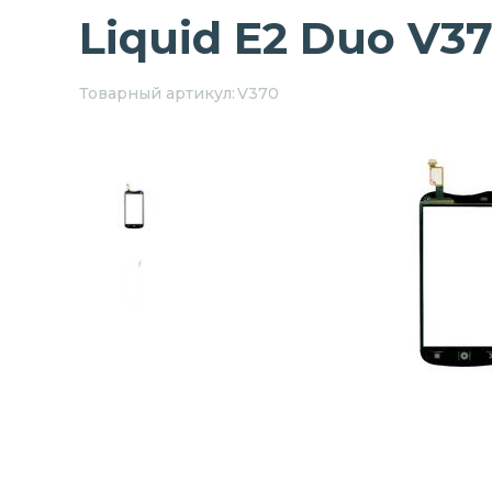
Liquid E2 Duo V3
Товарный артикул:
V370
Next
Previous