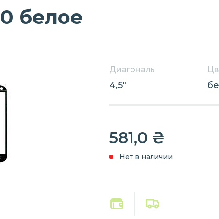
70 белое
Диагональ
Цв
4,5"
б
581,0
₴
Нет в наличии