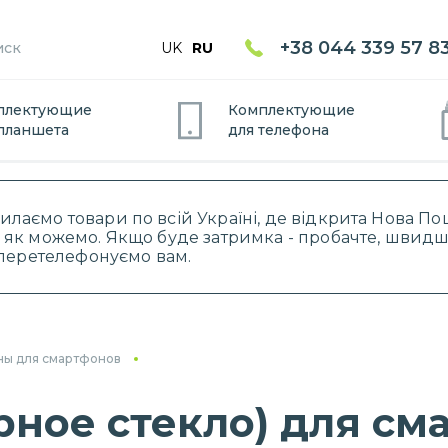
+38 044 339 57 8
UK
RU
плектующие
Комплектующие
планшет
а
для
телефон
а
силаємо товари по всій Україні, де відкрита Нова 
 як можемо. Якщо буде затримка - пробачте, швидше
і перетелефонуємо вам.
ны для смартфонов
рное стекло) для см