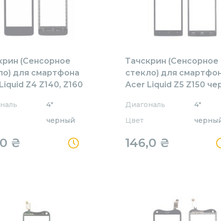
крин (Сенсорное
Тачскрин (Сенсорное
ло) для смартфона
стекло) для смартфо
Liquid Z4 Z140, Z160
Acer Liquid Z5 Z150 ч
ое
наль
4"
Диагональ
4"
черный
Цвет
черны
,0
₴
146,0
₴