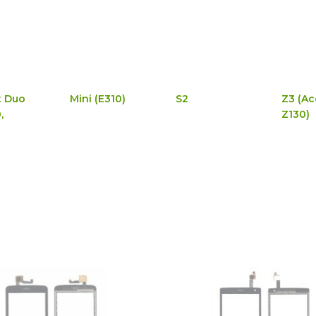
t Duo
Mini (E310)
S2
Z3 (Ac
,
Z130)