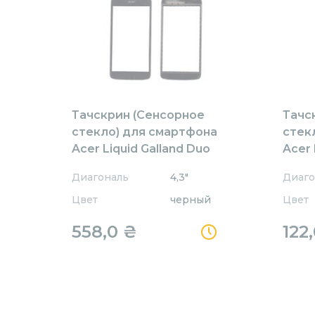
Тачскрин (Сенсорное
Тачс
стекло) для смартфона
стек
Acer Liquid Galland Duo
Acer 
E350
Диагональ
4,3"
Диаго
Цвет
черный
Цвет
558,0
₴
122