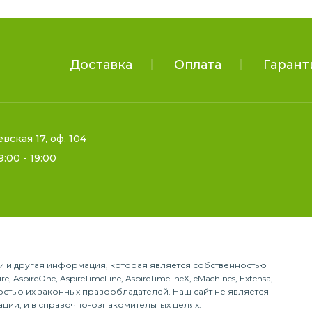
Доставка
Оплата
Гарант
евская 17, оф. 104
9:00 - 19:00
гии и другая информация, которая является собственностью
, AspireOne, AspireTimeLine, AspireTimelineX, eMachines, Extensa,
енностью их законных правообладателей. Наш сайт не является
ации, и в справочно-ознакомительных целях.