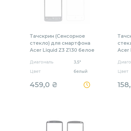
Тачскрин (Сенсорное
Тачс
стекло) для смартфона
стек
Acer Liquid Z3 Z130 белое
Acer 
черн
Диагональ
3,5"
Диаго
Цвет
белый
Цвет
459,0
₴
158