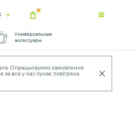
0
3
Универсальные
аксессуары
Пошта. Опрацьовуємо замовлення
 за все у нас лунає повітряна