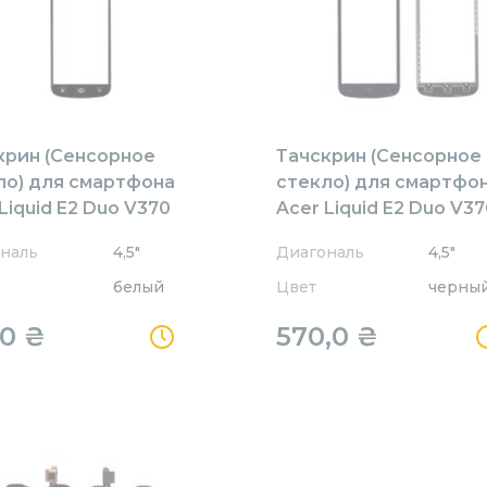
крин (Сенсорное
Тачскрин (Сенсорное
ло) для смартфона
стекло) для смартфо
Liquid E2 Duo V370
Acer Liquid E2 Duo V3
е
черное
наль
4,5"
Диагональ
4,5"
белый
Цвет
черны
,0
₴
570,0
₴