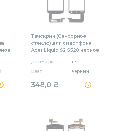
Тачскрин (Сенсорное
на
стекло) для смартфона
ерное
Acer Liquid S2 S520 черное
Диагональ
6"
й
Цвет
черный
348,0
₴