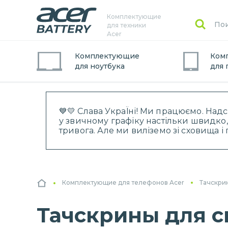
Комплектующие
для техники
Acer
Комплектующие
Ком
для
ноутбук
а
для
💙💛 Слава УкраЇні! Ми працюємо. Над
у звичному графіку настільки швидко,
тривога. Але ми виліземо зі сховища 
Комплектующие для телефонов Acer
Тачскри
Тачскрины для с