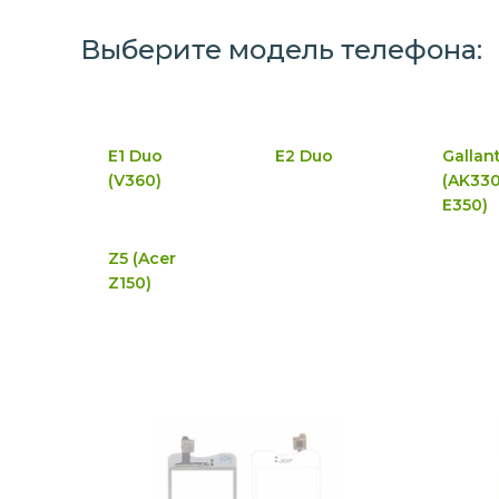
Выберите модель телефона:
E1 Duo
E2 Duo
Gallan
(V360)
(AK330
E350)
Z5 (Acer
Z150)