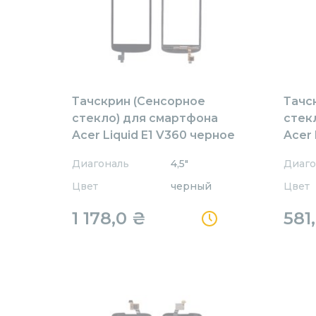
Тачскрин (Сенсорное
Тачс
стекло) для смартфона
стек
Acer Liquid E1 V360 черное
Acer 
бело
Диагональ
4,5"
Диаго
Цвет
черный
Цвет
1 178,0
₴
581