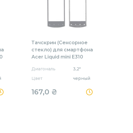
Тачскрин (Сенсорное
на
стекло) для смартфона
70
Acer Liquid mini E310
черный
Диагональ
3,2"
й
Цвет
черный
167,0
₴