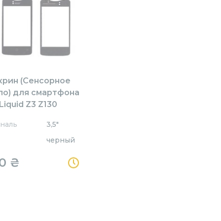
крин (Сенсорное
ло) для смартфона
Liquid Z3 Z130
наль
3,5"
черный
,0
₴