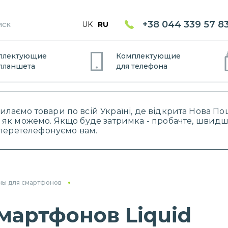
+38 044 339 57 8
UK
RU
плектующие
Комплектующие
планшет
а
для
телефон
а
силаємо товари по всій Україні, де відкрита Нова 
 як можемо. Якщо буде затримка - пробачте, швидше
і перетелефонуємо вам.
ны для смартфонов
мартфонов Liquid