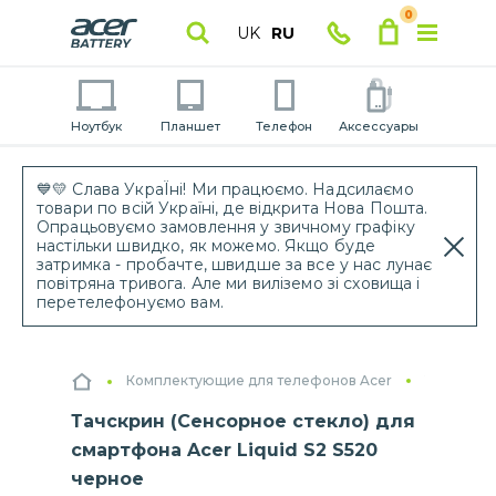
0
UK
RU
Ноутбук
Планшет
Телефон
Аксессуары
💙💛 Слава УкраЇні! Ми працюємо. Надсилаємо
товари по всій Україні, де відкрита Нова Пошта.
Опрацьовуємо замовлення у звичному графіку
настільки швидко, як можемо. Якщо буде
затримка - пробачте, швидше за все у нас лунає
повітряна тривога. Але ми виліземо зі сховища і
перетелефонуємо вам.
Комплектующие для телефонов Acer
Тачскрин
Тачскрин (Сенсорное стекло) для
смартфона Acer Liquid S2 S520
черное