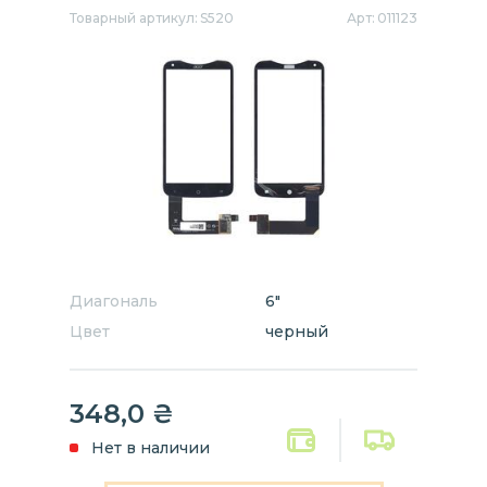
Товарный артикул:
S520
Арт:
011123
Диагональ
6"
Цвет
черный
348,0
₴
Нет в наличии