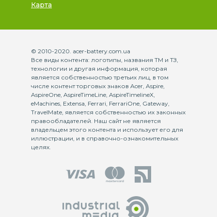
Карта
© 2010-2020. acer-battery.com.ua
Все виды контента: логотипы, названия ТМ и ТЗ,
технологии и другая информация, которая
является собственностью третьих лиц, в том
числе контент торговых знаков Acer, Aspire,
AspireOne, AspireTimeLine, AspireTimelineX,
eMachines, Extensa, Ferrari, FerrariOne, Gateway,
TravelMate, является собственностью их законных
правообладателей. Наш сайт не является
владельцем этого контента и использует его для
иллюстрации, и в справочно-ознакомительных
целях.