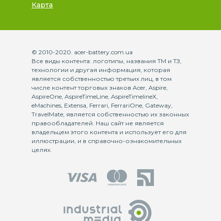
Карта
© 2010-2020. acer-battery.com.ua
Все виды контента: логотипы, названия ТМ и ТЗ,
технологии и другая информация, которая
является собственностью третьих лиц, в том
числе контент торговых знаков Acer, Aspire,
AspireOne, AspireTimeLine, AspireTimelineX,
eMachines, Extensa, Ferrari, FerrariOne, Gateway,
TravelMate, является собственностью их законных
правообладателей. Наш сайт не является
владельцем этого контента и использует его для
иллюстрации, и в справочно-ознакомительных
целях.