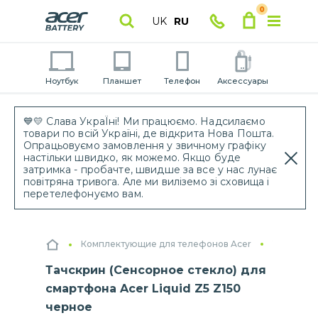
0
UK
RU
Ноутбук
Планшет
Телефон
Аксессуары
💙💛 Слава УкраЇні! Ми працюємо. Надсилаємо
товари по всій Україні, де відкрита Нова Пошта.
Опрацьовуємо замовлення у звичному графіку
настільки швидко, як можемо. Якщо буде
затримка - пробачте, швидше за все у нас лунає
повітряна тривога. Але ми виліземо зі сховища і
перетелефонуємо вам.
Комплектующие для телефонов Acer
Тачскрин
Тачскрин (Сенсорное стекло) для
смартфона Acer Liquid Z5 Z150
черное