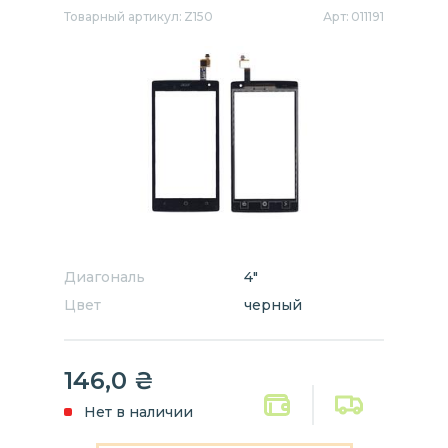
Товарный артикул:
Z150
Арт:
011191
Диагональ
4"
Цвет
черный
146,0
₴
Нет в наличии