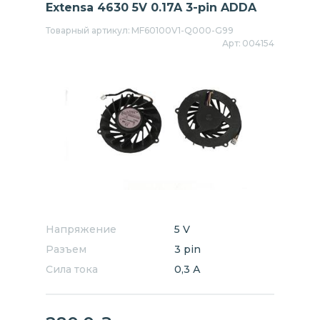
Extensa 4630 5V 0.17A 3-pin ADDA
Товарный артикул:
MF60100V1-Q000-G99
Арт:
004154
Напряжение
5 V
Разъем
3 pin
Сила тока
0,3 А