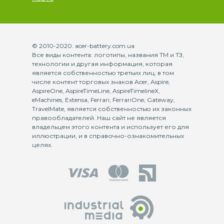
© 2010-2020. acer-battery.com.ua
Все виды контента: логотипы, названия ТМ и ТЗ,
технологии и другая информация, которая
является собственностью третьих лиц, в том
числе контент торговых знаков Acer, Aspire,
AspireOne, AspireTimeLine, AspireTimelineX,
eMachines, Extensa, Ferrari, FerrariOne, Gateway,
TravelMate, является собственностью их законных
правообладателей. Наш сайт не является
владельцем этого контента и использует его для
иллюстрации, и в справочно-ознакомительных
целях.