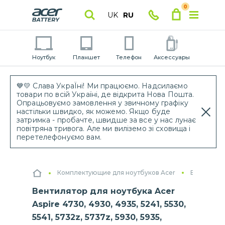
0
UK
RU
Ноутбук
Планшет
Телефон
Аксессуары
💙💛 Слава УкраЇні! Ми працюємо. Надсилаємо
товари по всій Україні, де відкрита Нова Пошта.
Опрацьовуємо замовлення у звичному графіку
настільки швидко, як можемо. Якщо буде
затримка - пробачте, швидше за все у нас лунає
повітряна тривога. Але ми виліземо зі сховища і
перетелефонуємо вам.
Комплектующие для ноутбуков Acer
Вентилято
Вентилятор для ноутбука Acer
Aspire 4730, 4930, 4935, 5241, 5530,
5541, 5732z, 5737z, 5930, 5935,