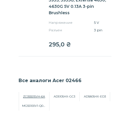
5935, 5935G, Extensa 4630,
4630G 5V 0.13A 3-pin
Brushless
Напряжение
5 V
Разъем
3 pin
295,0
₴
Все аналоги Acer 02466
ZC055515VH-6A
AD5105HX-GC3
AD5805HX-ED3
MG55100V1-Q000-G99