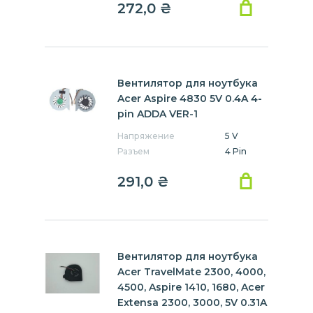
272,0
₴
4560
4620
4625
4710
4720
4730
4732
4733
4735
4736
4738
4739
4740
4741
4743
4745
Вентилятор для ноутбука
4750
4752
4755
4810
Acer Aspire 4830 5V 0.4A 4-
4820
4830
4920
4930
pin ADDA VER-1
5000
5020
5030
5040
Напряжение
5 V
Разъем
4 Pin
5100
5110
5220
5230
5241
5250
5310
5320
291,0
₴
5332
5333
5334
5335
5336
5338
5340
5349
5410
5500
5510
5516
Вентилятор для ноутбука
5517
5520
5530
5532
Acer TravelMate 2300, 4000,
5534
5535
5536
5538
4500, Aspire 1410, 1680, Acer
5541
5542
5551
5552
Extensa 2300, 3000, 5V 0.31A