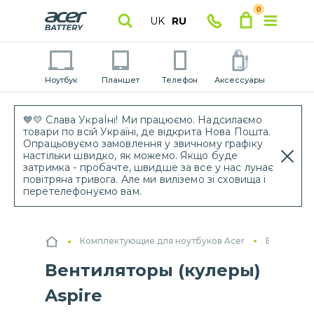
0
UK
RU
Ноутбук
Планшет
Телефон
Аксессуары
💙💛 Слава УкраЇні! Ми працюємо. Надсилаємо
товари по всій Україні, де відкрита Нова Пошта.
Опрацьовуємо замовлення у звичному графіку
настільки швидко, як можемо. Якщо буде
затримка - пробачте, швидше за все у нас лунає
повітряна тривога. Але ми виліземо зі сховища і
перетелефонуємо вам.
Комплектующие для ноутбуков Acer
Вентилято
Вентиляторы (кулеры)
Aspire