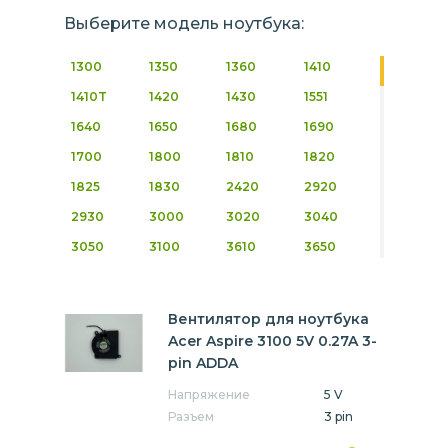
Выберите модель ноутбука:
1300
1350
1360
1410
1410T
1420
1430
1551
1640
1650
1680
1690
1700
1800
1810
1820
1825
1830
2420
2920
2930
3000
3020
3040
3050
3100
3610
3650
3680
3690
3750
3810
3820
3830
3935
4220
Вентилятор для ноутбука
4250
4310
4320
4330
Acer Aspire 3100 5V 0.27A 3-
pin ADDA
4332
4336
4339
4349
Напряжение
5 V
4350
4410
4520
4530
Разъем
3 pin
4540
4551
4552
4553