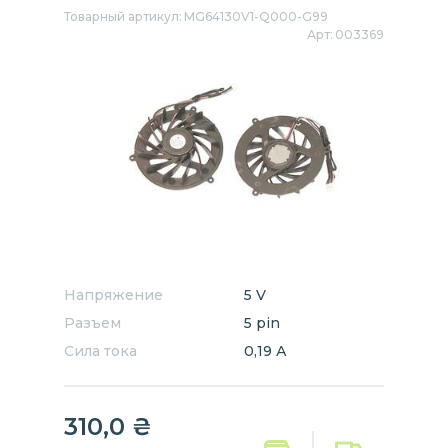
Товарный артикул:
MG64130V1-Q000-G99
Арт:
003369
Напряжение
5 V
Разъем
5 pin
Сила тока
0,19 А
310,0
₴