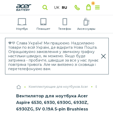
0
UK
RU
Ноутбук
Планшет
Телефон
Аксессуары
💙💛 Слава УкраЇні! Ми працюємо. Надсилаємо
товари по всій Україні, де відкрита Нова Пошта.
Опрацьовуємо замовлення у звичному графіку
настільки швидко, як можемо. Якщо буде
затримка - пробачте, швидше за все у нас лунає
повітряна тривога. Але ми виліземо зі сховища і
перетелефонуємо вам.
Комплектующие для ноутбуков Acer
Вентилято
Вентилятор для ноутбука Acer
Aspire 6530, 6930, 6930G, 6930Z,
6930ZG, 5V 0.19A 5-pin Brushless