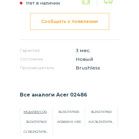
Нет в наличии
Сообщить о появлении
3 мес.
Гарантия
Новый
Состояние
Brushless
Производитель
Все аналоги Acer 02486
MG64130V1-Q000-G99
36ZK2TATN30
36ZK2TATN50
36ZK3TATN20
AD5805HX-HB3
AVC36ZK3TATN20
CCI36ZK2TATN50