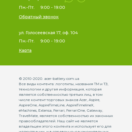
Пн.-Пт.
9:00 - 19:00
Обратный звонок
ул. Голосеевская 17, оф. 104
Пн.-Пт.
9:00 - 19:00
Карта
© 2010-2020. acer-battery.com.ua
Все виды контента: логотипы, названия ТМ и ТЗ,
технологии и другая информация, которая
является собственностью третьих лиц, в том
числе контент торговых знаков Acer, Aspire,
AspireOne, AspireTimeLine, AspireTimelineX,
eMachines, Extensa, Ferrari, FerrariOne, Gateway,
TravelMate, является собственностью их законных
правообладателей. Наш сайт не является
владельцем этого контента и использует его для
иллюстрации, и в справочно-ознакомительных