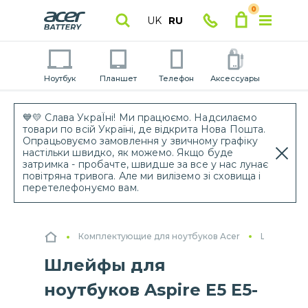
0
UK
RU
Ноутбук
Планшет
Телефон
Аксессуары
💙💛 Слава УкраЇні! Ми працюємо. Надсилаємо
товари по всій Україні, де відкрита Нова Пошта.
Опрацьовуємо замовлення у звичному графіку
настільки швидко, як можемо. Якщо буде
затримка - пробачте, швидше за все у нас лунає
повітряна тривога. Але ми виліземо зі сховища і
перетелефонуємо вам.
Комплектующие для ноутбуков Acer
Шлейфы дл
Шлейфы для
ноутбуков Aspire E5 E5-