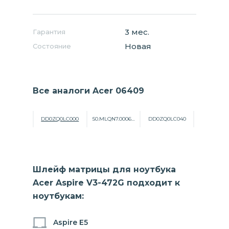
3 мес.
Гарантия
Новая
Состояние
Все аналоги Acer 06409
DD0ZQ0LC000
50.MLQN7.0006 ZQ0
DD0ZQ0LC040
Шлейф матрицы для ноутбука
Acer Aspire V3-472G подходит к
ноутбукам:
Aspire E5