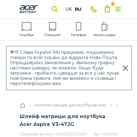
0
UK
RU
Ноутбук
Планшет
Телефон
Аксессуары
💙💛 Слава УкраЇні! Ми працюємо. Надсилаємо
товари по всій Україні, де відкрита Нова Пошта.
Опрацьовуємо замовлення у звичному графіку
настільки швидко, як можемо. Якщо буде
затримка - пробачте, швидше за все у нас лунає
повітряна тривога. Але ми виліземо зі сховища і
перетелефонуємо вам.
Комплектующие для ноутбуков Acer
Шлейфы дл
Шлейф матрицы для ноутбука
Acer Aspire V3-472G
Товарный артикул:
DD0ZQ0LC000
Арт:
020053