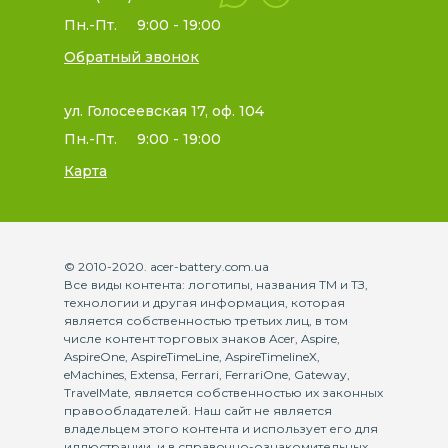
Пн.-Пт.
9:00 - 19:00
Обратный звонок
ул. Голосеевская 17, оф. 104
Пн.-Пт.
9:00 - 19:00
Карта
© 2010-2020. acer-battery.com.ua
Все виды контента: логотипы, названия ТМ и ТЗ,
технологии и другая информация, которая
является собственностью третьих лиц, в том
числе контент торговых знаков Acer, Aspire,
AspireOne, AspireTimeLine, AspireTimelineX,
eMachines, Extensa, Ferrari, FerrariOne, Gateway,
TravelMate, является собственностью их законных
правообладателей. Наш сайт не является
владельцем этого контента и использует его для
иллюстрации, и в справочно-ознакомительных