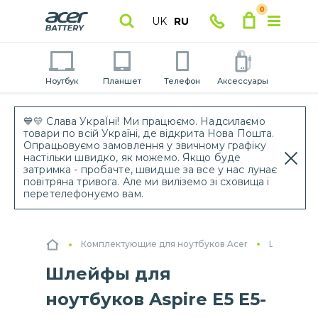
0
UK
RU
Ноутбук
Планшет
Телефон
Аксессуары
💙💛 Слава УкраЇні! Ми працюємо. Надсилаємо
товари по всій Україні, де відкрита Нова Пошта.
Опрацьовуємо замовлення у звичному графіку
настільки швидко, як можемо. Якщо буде
затримка - пробачте, швидше за все у нас лунає
повітряна тривога. Але ми виліземо зі сховища і
перетелефонуємо вам.
Комплектующие для ноутбуков Acer
Шлейфы дл
Шлейфы для
ноутбуков Aspire E5 E5-