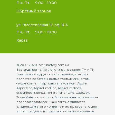
Пн.-Пт.
9:00 - 19:00
Обратный звонок
ул. Голосеевская 17, оф. 104
Пн.-Пт.
9:00 - 19:00
Карта
© 2010-2020. acer-battery.com.ua
Все виды контента: логотипы, названия ТМ и ТЗ,
технологии и другая информация, которая
является собственностью третьих лиц, в том
числе контент торговых знаков Acer, Aspire,
AspireOne, AspireTimeLine, AspireTimelineX,
eMachines, Extensa, Ferrari, FerrariOne, Gateway,
TravelMate, является собственностью их законных
правообладателей. Наш сайт не является
владельцем этого контента и использует его для
иллюстрации, и в справочно-ознакомительных