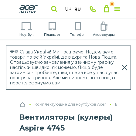
0
UK
RU
Ноутбук
Планшет
Телефон
Аксессуары
💙💛 Слава УкраЇні! Ми працюємо. Надсилаємо
товари по всій Україні, де відкрита Нова Пошта.
Опрацьовуємо замовлення у звичному графіку
настільки швидко, як можемо. Якщо буде
затримка - пробачте, швидше за все у нас лунає
повітряна тривога. Але ми виліземо зі сховища і
перетелефонуємо вам.
Комплектующие для ноутбуков Acer
Вентилято
Вентиляторы (кулеры)
Aspire 4745