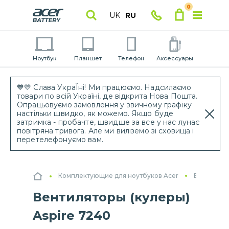
0
UK
RU
Ноутбук
Планшет
Телефон
Аксессуары
💙💛 Слава УкраЇні! Ми працюємо. Надсилаємо
товари по всій Україні, де відкрита Нова Пошта.
Опрацьовуємо замовлення у звичному графіку
настільки швидко, як можемо. Якщо буде
затримка - пробачте, швидше за все у нас лунає
повітряна тривога. Але ми виліземо зі сховища і
перетелефонуємо вам.
Комплектующие для ноутбуков Acer
Вентилято
Вентиляторы (кулеры)
Aspire 7240