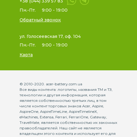
+38 (044) 339 57 83
Пн.-Пт.
9:00 - 19:00
Обратный звонок
ул. Голосеевская 17, оф. 104
Пн.-Пт.
9:00 - 19:00
Карта
© 2010-2020. acer-battery.com.ua
Все виды контента: логотипы, названия ТМ и ТЗ,
технологии и другая информация, которая
является собственностью третьих лиц, в том
числе контент торговых знаков Acer, Aspire,
AspireOne, AspireTimeLine, AspireTimelineX,
eMachines, Extensa, Ferrari, FerrariOne, Gateway,
TravelMate, является собственностью их законных
правообладателей. Наш сайт не является
владельцем этого контента и использует его для