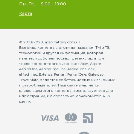
Пн.-Пт.
9:00 - 19:00
Карта
© 2010-2020. acer-battery.com.ua
Все виды контента: логотипы, названия ТМ и ТЗ,
технологии и другая информация, которая
является собственностью третьих лиц, в том
числе контент торговых знаков Acer, Aspire,
AspireOne, AspireTimeLine, AspireTimelineX,
eMachines, Extensa, Ferrari, FerrariOne, Gateway,
TravelMate, является собственностью их законных
правообладателей. Наш сайт не является
владельцем этого контента и использует его для
иллюстрации, и в справочно-ознакомительных
целях.