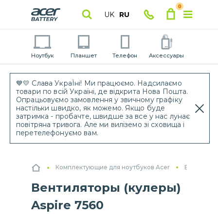
0
UK
RU
Ноутбук
Планшет
Телефон
Аксессуары
💙💛 Слава УкраЇні! Ми працюємо. Надсилаємо
товари по всій Україні, де відкрита Нова Пошта.
Опрацьовуємо замовлення у звичному графіку
настільки швидко, як можемо. Якщо буде
затримка - пробачте, швидше за все у нас лунає
повітряна тривога. Але ми виліземо зі сховища і
перетелефонуємо вам.
Комплектующие для ноутбуков Acer
Вентилято
Вентиляторы (кулеры)
Aspire 7560