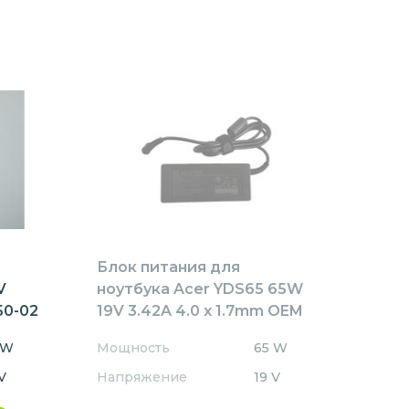
Блок питания для
V
ноутбука Acer YDS65 65W
50-02
19V 3.42A 4.0 x 1.7mm OEM
 W
Мощность
65 W
V
Напряжение
19 V