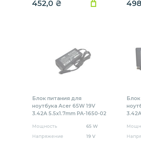
452,0
₴
49
Блок питания для
Блок
ноутбука Acer 65W 19V
ноут
3.42A 5.5x1.7mm PA-1650-02
3.42A
Rev:А01 OEM
AR65
Мощность
65 W
Мощн
REPL
Напряжение
19 V
Напр