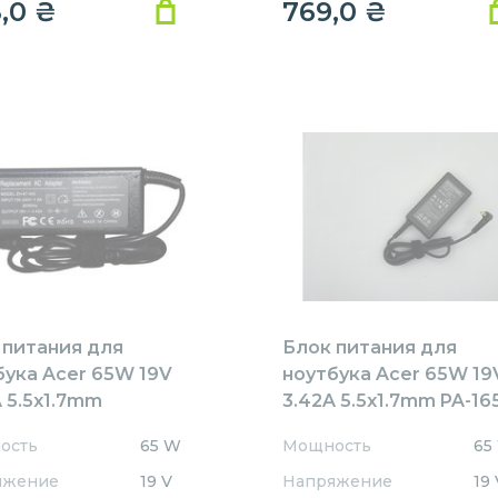
8,0
₴
769,0
₴
 питания для
Блок питания для
бука Acer 65W 19V
ноутбука Acer 65W 19
 5.5x1.7mm
3.42A 5.5x1.7mm PA-16
1905517HJ
REPLACEMENT
ость
65 W
Мощность
65
ACEMENT
яжение
19 V
Напряжение
19 