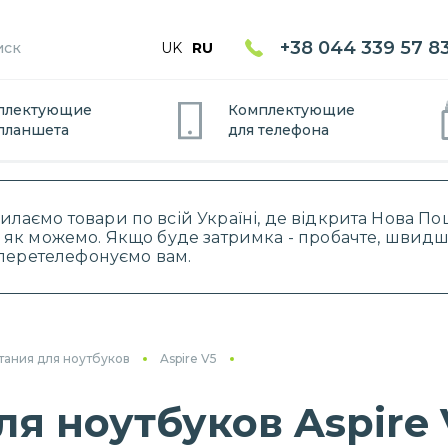
+38 044 339 57 8
UK
RU
плектующие
Комплектующие
планшет
а
для
телефон
а
силаємо товари по всій Україні, де відкрита Нова 
 як можемо. Якщо буде затримка - пробачте, швидше
і перетелефонуємо вам.
тания для ноутбуков
Aspire V5
я ноутбуков Aspire 