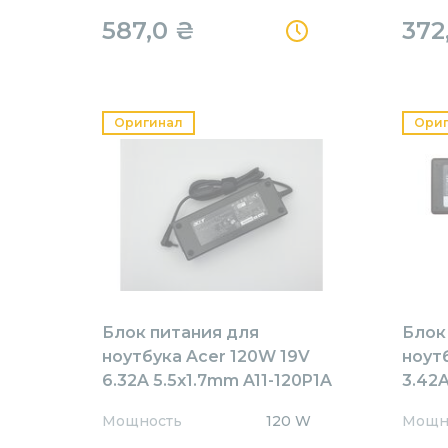
587,0
₴
372
Оригинал
Ори
Блок питания для
Блок
ноутбука Acer 120W 19V
ноут
6.32A 5.5x1.7mm A11-120P1A
3.42A
Orig
AR65
Мощность
120 W
Мощн