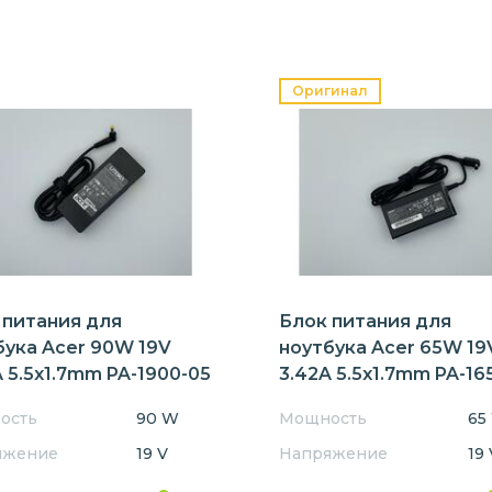
Оригинал
 питания для
Блок питания для
бука Acer 90W 19V
ноутбука Acer 65W 19
 5.5x1.7mm PA-1900-05
3.42A 5.5x1.7mm PA-16
Orig
ость
90 W
Мощность
65
яжение
19 V
Напряжение
19 