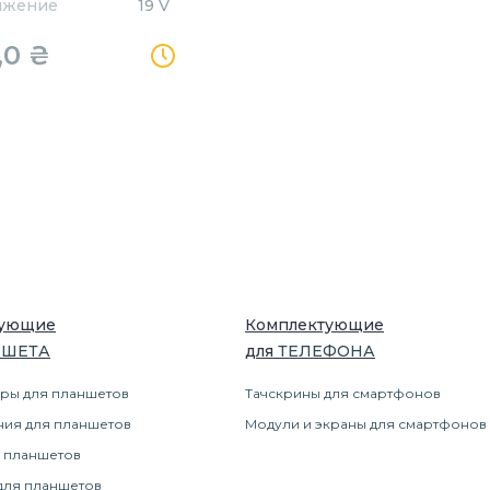
яжение
19 V
,0
₴
тующие
Комплектующие
НШЕТ
А
для
ТЕЛЕФОН
А
ры для планшетов
Тачскрины для смартфонов
ния для планшетов
Модули и экраны для смартфонов
 планшетов
для планшетов