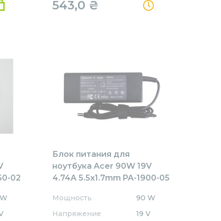
543,0
₴
Блок питания для
V
ноутбука Acer 90W 19V
50-02
4.74A 5.5x1.7mm PA-1900-05
REPLACEMENT
 W
Мощность
90 W
V
Напряжение
19 V