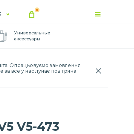
0
3
Универсальные
аксессуары
Пошта. Опрацьовуємо замовлення
 за все у нас лунає повітряна
V5 V5-473