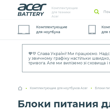
Комплектующие
для техники
Acer
Комплектующие
Ком
для
ноутбук
а
для
💙💛 Слава УкраЇні! Ми працюємо. Над
у звичному графіку настільки швидко,
тривога. Але ми виліземо зі сховища 
Комплектующие для ноутбуков Acer
Блоки пи
Блоки питания дл