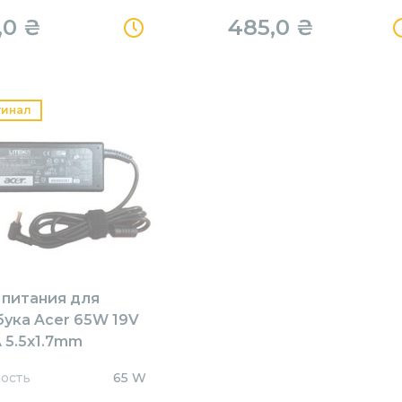
,0
₴
485,0
₴
гинал
 питания для
бука Acer 65W 19V
 5.5x1.7mm
1905517HJ Orig
ость
65 W