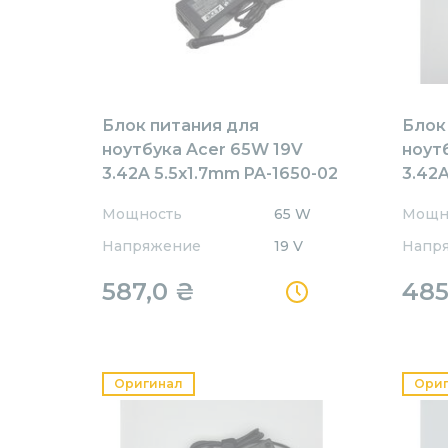
Блок питания для
Блок
ноутбука Acer 65W 19V
ноут
3.42A 5.5x1.7mm PA-1650-02
3.42A
Rev:А01 OEM
REPL
Мощность
65 W
Мощн
Напряжение
19 V
Напр
587,0
₴
485
Оригинал
Ори