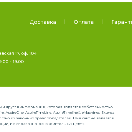
Доставка
Оплата
Гарант
евская 17, оф. 104
9:00 - 19:00
гии и другая информация, которая является собственностью
, AspireOne, AspireTimeLine, AspireTimelineX, eMachines, Extensa,
енностью их законных правообладателей. Наш сайт не является
ации, и в справочно-ознакомительных целях.