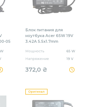
Блок питания для
V
ноутбука Acer 65W 19V
00-05
3.42A 5.5x1.7mm
AR651905517HJ
 W
Мощность
65 W
REPLACEMENT
V
Напряжение
19 V
372,0
₴
Оригинал