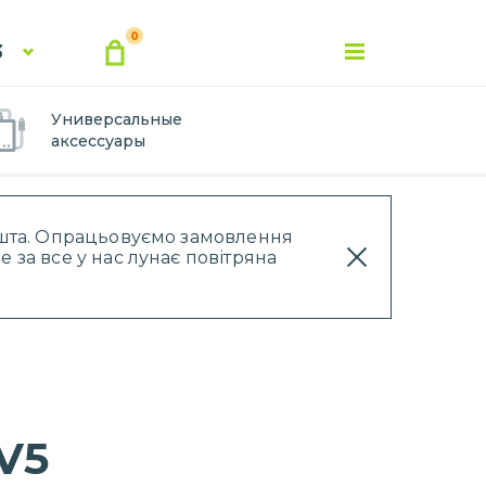
0
3
Универсальные
аксессуары
Пошта. Опрацьовуємо замовлення
 за все у нас лунає повітряна
V5