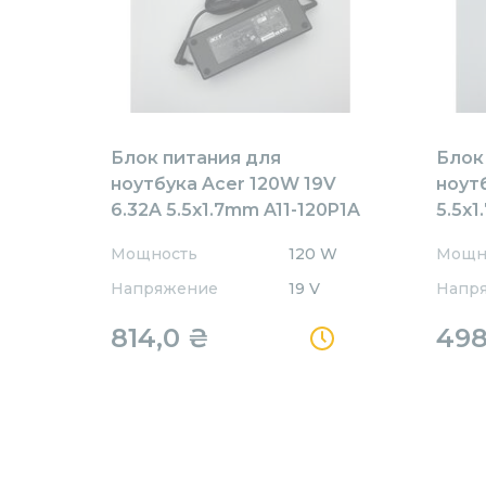
Блок питания для
Блок
ноутбука Acer 120W 19V
ноут
6.32A 5.5x1.7mm A11-120P1A
5.5x1
Orig
Мощность
120 W
Мощн
Напряжение
19 V
Напр
814,0
₴
49