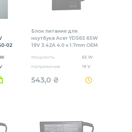
Блок питания для
V
ноутбука Acer YDS65 65W
50-02
19V 3.42A 4.0 x 1.7mm OEM
 W
Мощность
65 W
V
Напряжение
19 V
543,0
₴