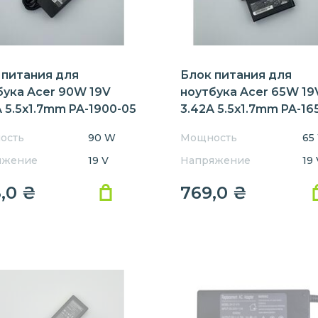
 питания для
Блок питания для
бука Acer 90W 19V
ноутбука Acer 65W 19
 5.5x1.7mm PA-1900-05
3.42A 5.5x1.7mm PA-16
Orig
ость
90 W
Мощность
65
яжение
19 V
Напряжение
19 
8,0
₴
769,0
₴