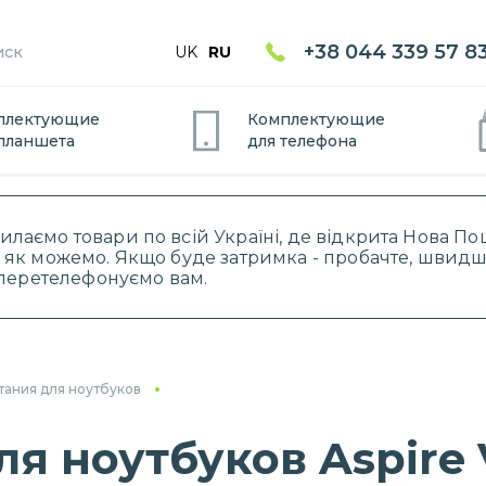
+38 044 339 57 8
UK
RU
плектующие
Комплектующие
планшет
а
для
телефон
а
силаємо товари по всій Україні, де відкрита Нова 
 як можемо. Якщо буде затримка - пробачте, швидше
і перетелефонуємо вам.
тания для ноутбуков
я ноутбуков Aspire 