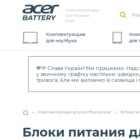
Комплектующие
для техники
Acer
Комплектующие
Ком
для
ноутбук
а
для
💙💛 Слава УкраЇні! Ми працюємо. Над
у звичному графіку настільки швидко,
тривога. Але ми виліземо зі сховища 
Комплектующие для ноутбуков Acer
Блоки пи
Блоки питания дл