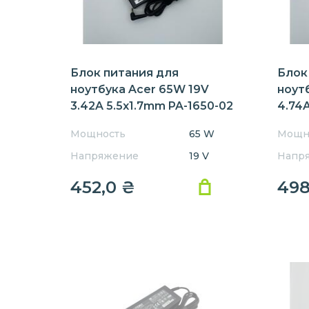
Блок питания для
Блок
ноутбука Acer 65W 19V
ноут
3.42A 5.5x1.7mm PA-1650-02
4.74A
Мощность
65 W
Мощн
Напряжение
19 V
Напр
452,0
₴
49