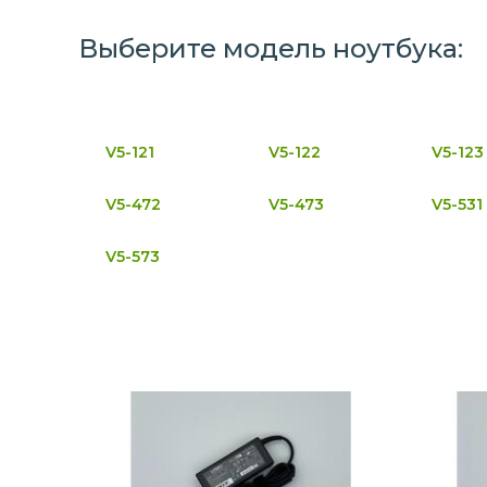
Выберите модель ноутбука:
V5-121
V5-122
V5-123
V5-472
V5-473
V5-531
V5-573