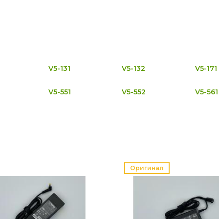
V5-131
V5-132
V5-171
V5-551
V5-552
V5-561
Оригинал