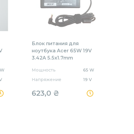
Блок питания для
V
ноутбука Acer 65W 19V
3.42A 5.5x1.7mm
AR651905517HJ Orig
 W
Мощность
65 W
V
Напряжение
19 V
623,0
₴