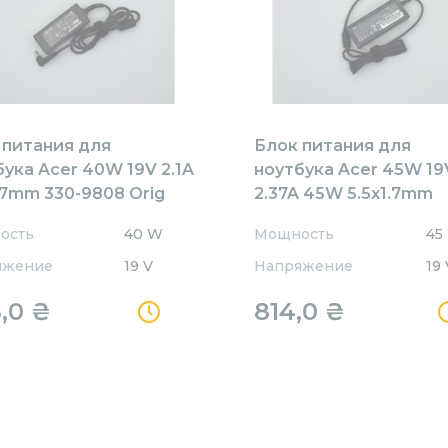
 питания для
Блок питания для
бука Acer 40W 19V 2.1A
ноутбука Acer 45W 19
.7mm 330-9808 Orig
2.37A 45W 5.5x1.7mm
ACE19237 Orig
ость
40 W
Мощность
45
яжение
19 V
Напряжение
19 
8,0
₴
814,0
₴