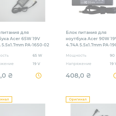
 питания для
Блок питания для
бука Acer 65W 19V
ноутбука Acer 90W 19
 5.5x1.7mm PA-1650-02
4.74A 5.5x1.7mm PA-19
ACEMENT
REPLACEMENT
ость
65 W
Мощность
90
яжение
19 V
Напряжение
19 
,0
₴
408,0
₴
гинал
Оригинал