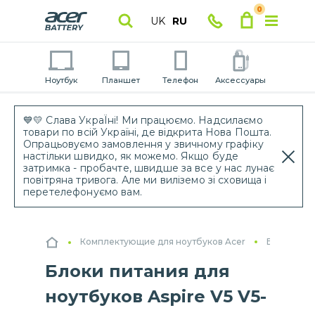
0
UK
RU
Ноутбук
Планшет
Телефон
Аксессуары
💙💛 Слава УкраЇні! Ми працюємо. Надсилаємо
товари по всій Україні, де відкрита Нова Пошта.
Опрацьовуємо замовлення у звичному графіку
настільки швидко, як можемо. Якщо буде
затримка - пробачте, швидше за все у нас лунає
повітряна тривога. Але ми виліземо зі сховища і
перетелефонуємо вам.
Комплектующие для ноутбуков Acer
Блоки пит
Блоки питания для
ноутбуков Aspire V5 V5-