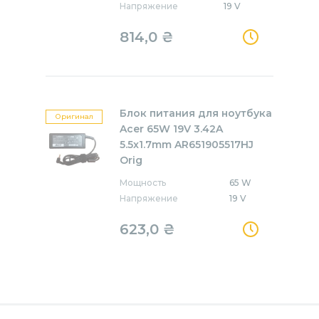
Напряжение
19 V
814,0
₴
Блок питания для ноутбука
Оригинал
Acer 65W 19V 3.42A
5.5x1.7mm AR651905517HJ
Orig
Мощность
65 W
Напряжение
19 V
623,0
₴