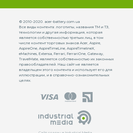
© 2010-2020. acer-battery.com.ua
Все виды контента: логотипы, названия ТМ и ТЗ,
технологии и другая информация, которая
является собственностью третьих лиц, в том
числе контент торговых знаков Acer, Aspire,
AspireOne, AspireTimeLine, AspireTimelineX,
eMachines, Extensa, Ferrari, FerrariOne, Gateway,
TravelMate, является собственностью их законных
правообладателей. Наш сайт не является
владельцем этого контента и использует его для
иллюстрации, и в справочно-ознакомительных
целях.
Сайт создан в Industrial Media