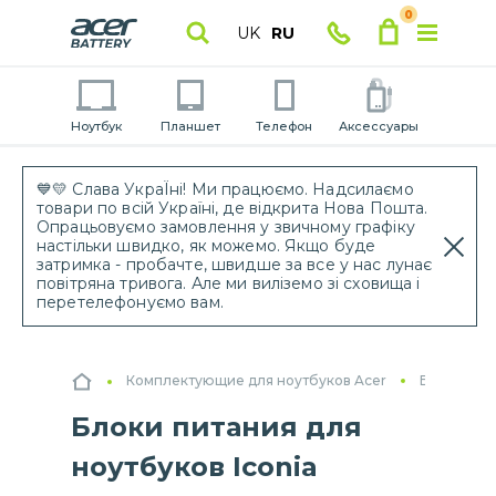
0
UK
RU
Ноутбук
Планшет
Телефон
Аксессуары
💙💛 Слава УкраЇні! Ми працюємо. Надсилаємо
товари по всій Україні, де відкрита Нова Пошта.
Опрацьовуємо замовлення у звичному графіку
настільки швидко, як можемо. Якщо буде
затримка - пробачте, швидше за все у нас лунає
повітряна тривога. Але ми виліземо зі сховища і
перетелефонуємо вам.
Комплектующие для ноутбуков Acer
Блоки пит
Блоки питания для
ноутбуков Iconia