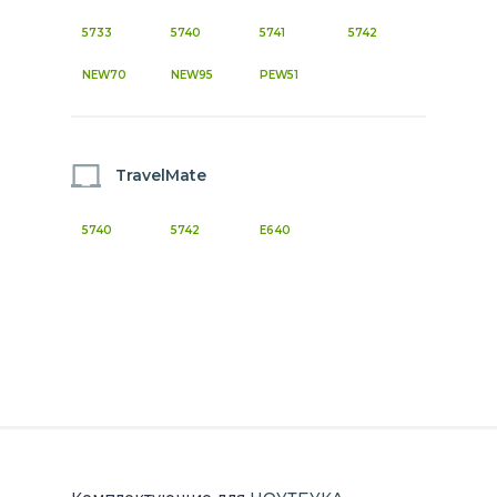
5733
5740
5741
5742
NEW70
NEW95
PEW51
TravelMate
5740
5742
E640