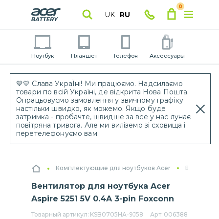
0
UK
RU
Ноутбук
Планшет
Телефон
Аксессуары
💙💛 Слава УкраЇні! Ми працюємо. Надсилаємо
товари по всій Україні, де відкрита Нова Пошта.
Опрацьовуємо замовлення у звичному графіку
настільки швидко, як можемо. Якщо буде
затримка - пробачте, швидше за все у нас лунає
повітряна тривога. Але ми виліземо зі сховища і
перетелефонуємо вам.
Комплектующие для ноутбуков Acer
Вентилято
Вентилятор для ноутбука Acer
Aspire 5251 5V 0.4A 3-pin Foxconn
Товарный артикул:
KSB0705HA-9J58
Арт:
006388