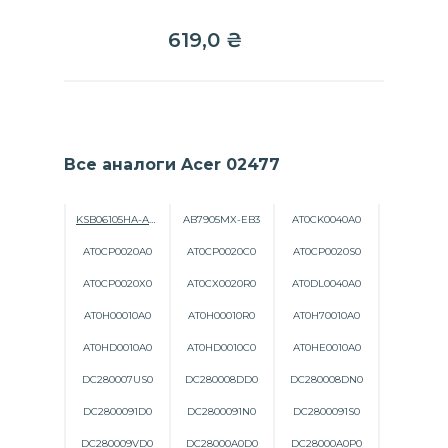
619,0
₴
Все аналоги Acer 02477
KSB06105HA-AL45
AB7905MX-EB3
AT0CK0040A0
AT0CP0020A0
AT0CP0020C0
AT0CP0020S0
AT0CP0020X0
AT0CX0020R0
AT0DL0040A0
AT0H00010A0
AT0H00010R0
AT0H70010A0
AT0HD0010A0
AT0HD0010C0
AT0HE0010A0
DC280007US0
DC280008DD0
DC280008DN0
DC2800091D0
DC2800091N0
DC2800091S0
DC280009VD0
DC28000A0D0
DC28000A0P0