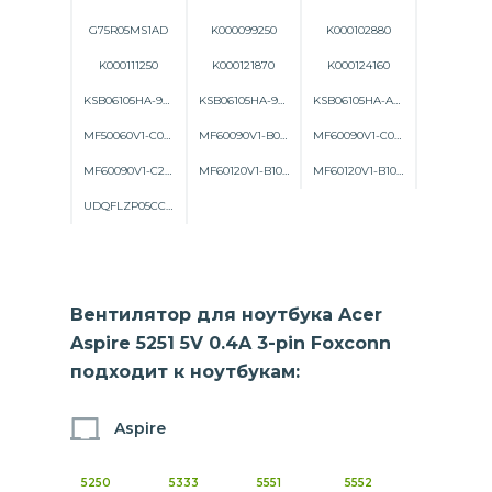
G75R05MS1AD
K000099250
K000102880
K000111250
K000121870
K000124160
KSB06105HA-9K1N
KSB06105HA-9M25
KSB06105HA-AC87
MF50060V1-C010-S99
MF60090V1-B010-G99
MF60090V1-C060-G99
MF60090V1-C270-G99
MF60120V1-B100-G99
MF60120V1-B100-S99
UDQFLZP05CCM
Вентилятор для ноутбука Acer
Aspire 5251 5V 0.4A 3-pin Foxconn
подходит к ноутбукам:
Aspire
5250
5333
5551
5552