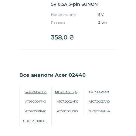
5V 0.5A 3-pin SUNON
Напряжение
5 V
Разъем
3 pin
358,0
₴
Все аналоги Acer 02440
GC057514VH-A
MF60100V1-Q000-G99
60.PBJ02.009
AT07O001PA0
AT07O002AR0
AT07O003AR0
AT07O003PA0
AT0BC001ZR0
Gc057514VH-A
UDQF2JH01CCM