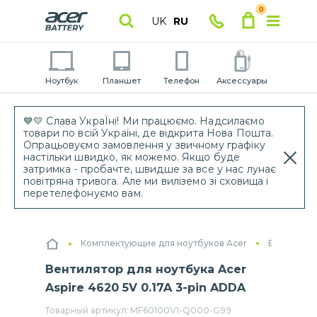
0
UK
RU
Ноутбук
Планшет
Телефон
Аксессуары
💙💛 Слава УкраЇні! Ми працюємо. Надсилаємо
товари по всій Україні, де відкрита Нова Пошта.
Опрацьовуємо замовлення у звичному графіку
настільки швидко, як можемо. Якщо буде
затримка - пробачте, швидше за все у нас лунає
повітряна тривога. Але ми виліземо зі сховища і
перетелефонуємо вам.
Комплектующие для ноутбуков Acer
Вентилято
Вентилятор для ноутбука Acer
Aspire 4620 5V 0.17A 3-pin ADDA
Товарный артикул:
MF60100V1-Q000-G99