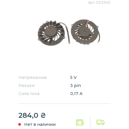
Арт:
003340
Напряжение
5 V
Разъем
3 pin
Сила тока
0,17 А
284,0
₴
Нет в наличии