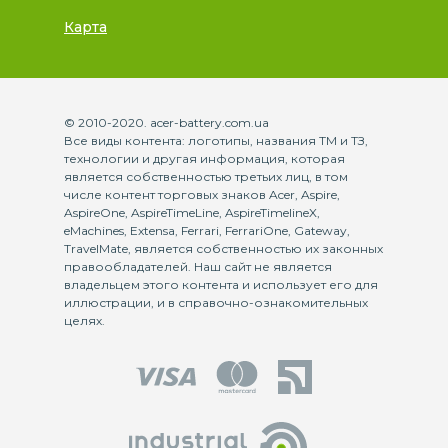
Карта
© 2010-2020. acer-battery.com.ua
Все виды контента: логотипы, названия ТМ и ТЗ,
технологии и другая информация, которая
является собственностью третьих лиц, в том
числе контент торговых знаков Acer, Aspire,
AspireOne, AspireTimeLine, AspireTimelineX,
eMachines, Extensa, Ferrari, FerrariOne, Gateway,
TravelMate, является собственностью их законных
правообладателей. Наш сайт не является
владельцем этого контента и использует его для
иллюстрации, и в справочно-ознакомительных
целях.