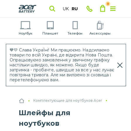
0
UK
RU
Ноутбук
Планшет
Телефон
Аксессуары
💙💛 Слава УкраЇні! Ми працюємо. Надсилаємо
товари по всій Україні, де відкрита Нова Пошта.
Опрацьовуємо замовлення у звичному графіку
настільки швидко, як можемо. Якщо буде
затримка - пробачте, швидше за все у нас лунає
повітряна тривога. Але ми виліземо зі сховища і
перетелефонуємо вам.
Комплектующие для ноутбуков Acer
Шлейфы для
ноутбуков