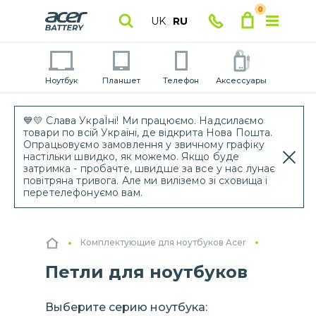
0
UK
RU
Ноутбук
Планшет
Телефон
Аксессуары
💙💛 Слава УкраЇні! Ми працюємо. Надсилаємо
товари по всій Україні, де відкрита Нова Пошта.
Опрацьовуємо замовлення у звичному графіку
настільки швидко, як можемо. Якщо буде
затримка - пробачте, швидше за все у нас лунає
повітряна тривога. Але ми виліземо зі сховища і
перетелефонуємо вам.
Комплектующие для ноутбуков Acer
Петли для ноутбуков
Выберите серию ноутбука: