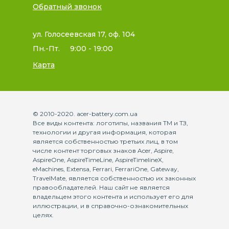
Обратный звонок
ул. Голосеевская 17, оф. 104
Пн.-Пт.
9:00 - 19:00
Карта
© 2010-2020. acer-battery.com.ua
Все виды контента: логотипы, названия ТМ и ТЗ,
технологии и другая информация, которая
является собственностью третьих лиц, в том
числе контент торговых знаков Acer, Aspire,
AspireOne, AspireTimeLine, AspireTimelineX,
eMachines, Extensa, Ferrari, FerrariOne, Gateway,
TravelMate, является собственностью их законных
правообладателей. Наш сайт не является
владельцем этого контента и использует его для
иллюстрации, и в справочно-ознакомительных
целях.